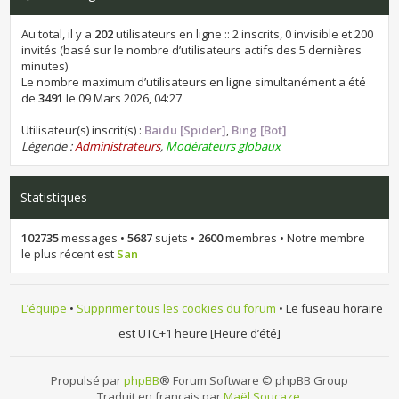
Au total, il y a
202
utilisateurs en ligne :: 2 inscrits, 0 invisible et 200
invités (basé sur le nombre d’utilisateurs actifs des 5 dernières
minutes)
Le nombre maximum d’utilisateurs en ligne simultanément a été
de
3491
le 09 Mars 2026, 04:27
Utilisateur(s) inscrit(s) :
Baidu [Spider]
,
Bing [Bot]
Légende :
Administrateurs
,
Modérateurs globaux
Statistiques
102735
messages •
5687
sujets •
2600
membres • Notre membre
le plus récent est
San
L’équipe
•
Supprimer tous les cookies du forum
• Le fuseau horaire
est UTC+1 heure [Heure d’été]
Propulsé par
phpBB
® Forum Software © phpBB Group
Traduit en français par
Maël Soucaze
.