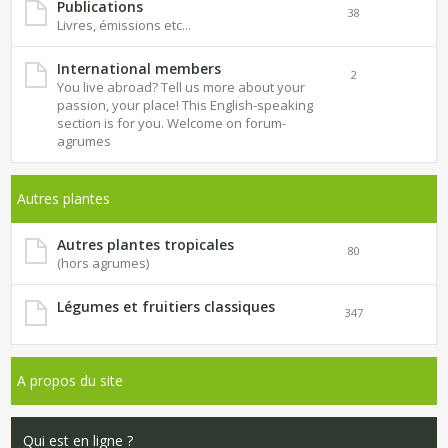
Publications
38
Livres, émissions etc...
International members
2
You live abroad? Tell us more about your
passion, your place! This English-speaking
section is for you. Welcome on forum-
agrumes
Autres plantes
Autres plantes tropicales
80
(hors agrumes)
Légumes et fruitiers classiques
347
A propos du site
Qui est en ligne ?