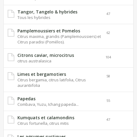
Tangor, Tangelo & hybrides
47
Tous les hybrides
Pamplemoussiers et Pomelos
62
Citrus maxima, grandis (Pamplemoussiers) et
Citrus paradisi (Pomélos).
Citrons caviar, microcitrus
104
citrus australasica
Limes et bergamotiers
58
Citrus bergamia, citrus latifolia, Citrus
aurantiifolia
Papedas
55
Combava, Yuzu, Ichang papeda...
Kumquats et calamondins
47
Citrus fortunella, citrus mitis
Les agrumes rustiques