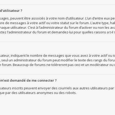
’utilisateur ?
ssages, peuvent être associés à votre nom d’utilisateur. L’un d’entre eux 
bre de messages à votre actif ou votre statut sur le forum. L’autre type, 
que utilisateur. C’est à l’administrateur du forum d’activer ou non les ava
actez l’administrateur du forum et demandez-lui pour quelles raisons a t-il 
sateur, indiquent le nombre de messages que vous avez à votre actif ou ide
, seul un administrateur du forum peut modifier le texte des rangs du fo
le forum. Beaucoup de forums ne toléreront pas ceci et un modérateur ou
, il m’est demandé de me connecter ?
tilisateurs inscrits peuvent envoyer des courriels aux autres utilisateurs p
ique par des utilisateurs anonymes ou des robots.