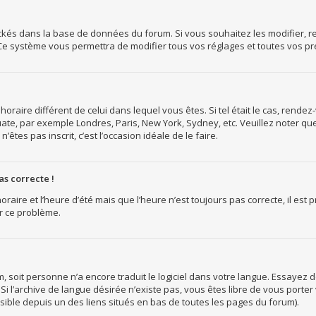
tockés dans la base de données du forum. Si vous souhaitez les modifier, r
Ce système vous permettra de modifier tous vos réglages et toutes vos p
 horaire différent de celui dans lequel vous êtes. Si tel était le cas, rende
ate, par exemple Londres, Paris, New York, Sydney, etc. Veuillez noter qu
n’êtes pas inscrit, c’est l’occasion idéale de le faire.
as correcte !
oraire et l’heure d’été mais que l’heure n’est toujours pas correcte, il est
r ce problème.
rum, soit personne n’a encore traduit le logiciel dans votre langue. Essaye
. Si l’archive de langue désirée n’existe pas, vous êtes libre de vous port
essible depuis un des liens situés en bas de toutes les pages du forum).