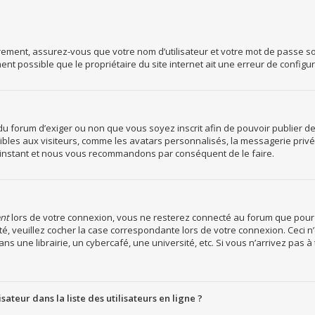
rement, assurez-vous que votre nom d’utilisateur et votre mot de passe soie
nt possible que le propriétaire du site internet ait une erreur de configura
r du forum d’exiger ou non que vous soyez inscrit afin de pouvoir publier
les aux visiteurs, comme les avatars personnalisés, la messagerie privée, 
rt instant et nous vous recommandons par conséquent de le faire.
nt
lors de votre connexion, vous ne resterez connecté au forum que pour 
ecté, veuillez cocher la case correspondante lors de votre connexion. Cec
s une librairie, un cybercafé, une université, etc. Si vous n’arrivez pas à 
teur dans la liste des utilisateurs en ligne ?