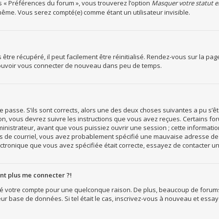
s « Préférences du forum », vous trouverez l’option
Masquer votre statut e
ême. Vous serez compté(e) comme étant un utilisateur invisible.
tre récupéré, il peut facilement être réinitialisé. Rendez-vous sur la pa
 pouvoir vous connecter de nouveau dans peu de temps.
e passe. S’ils sont corrects, alors une des deux choses suivantes a pu s’êt
ion, vous devrez suivre les instructions que vous avez reçues. Certains f
nistrateur, avant que vous puissiez ouvrir une session ; cette information 
as de courriel, vous avez probablement spécifié une mauvaise adresse de co
lectronique que vous avez spécifiée était correcte, essayez de contacter u
ent plus me connecter ?!
imé votre compte pour une quelconque raison. De plus, beaucoup de forums
leur base de données. Si tel était le cas, inscrivez-vous à nouveau et essa