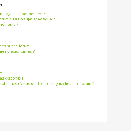
ts
ignetage et l’abonnement ?
rum ou à un sujet spécifique ?
nnements ?
sées sur ce forum ?
es pièces jointes ?
m ?
pas disponible ?
problèmes d’abus ou d’ordres légaux liés à ce forum ?