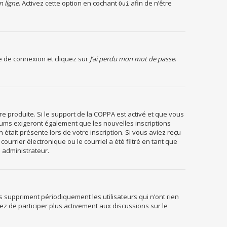
n ligne
. Activez cette option en cochant
afin de n’être
Oui
ge de connexion et cliquez sur
J’ai perdu mon mot de passe
.
re produite. Si le support de la COPPA est activé et que vous
orums exigeront également que les nouvelles inscriptions
était présente lors de votre inscription. Si vous aviez reçu
urrier électronique ou le courriel a été filtré en tant que
n administrateur.
 suppriment périodiquement les utilisateurs qui n’ont rien
yez de participer plus activement aux discussions sur le