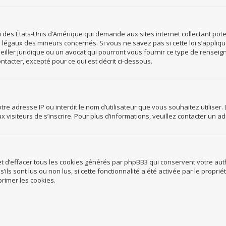
loi des États-Unis d’Amérique qui demande aux sites internet collectant po
 légaux des mineurs concernés. Si vous ne savez pas si cette loi s’appliq
eiller juridique ou un avocat qui pourront vous fournir ce type de rense
ontacter, excepté pour ce qui est décrit ci-dessous.
 votre adresse IP ou interdit le nom d’utilisateur que vous souhaitez utilis
 visiteurs de s’inscrire. Pour plus d’informations, veuillez contacter un a
t d’effacer tous les cookies générés par phpBB3 qui conservent votre auth
ils sont lus ou non lus, si cette fonctionnalité a été activée par le propr
rimer les cookies.