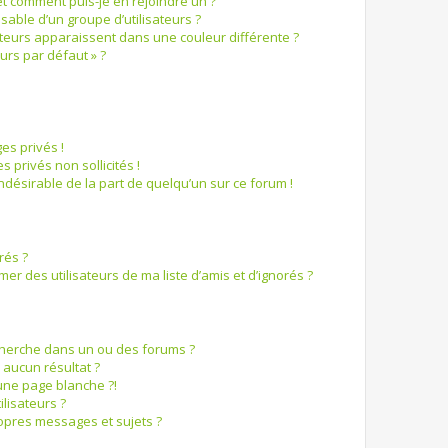
et comment puis-je en rejoindre un ?
able d’un groupe d’utilisateurs ?
ateurs apparaissent dans une couleur différente ?
urs par défaut » ?
s privés !
 privés non sollicités !
 indésirable de la part de quelqu’un sur ce forum !
rés ?
r des utilisateurs de ma liste d’amis et d’ignorés ?
cherche dans un ou des forums ?
aucun résultat ?
une page blanche ?!
lisateurs ?
opres messages et sujets ?