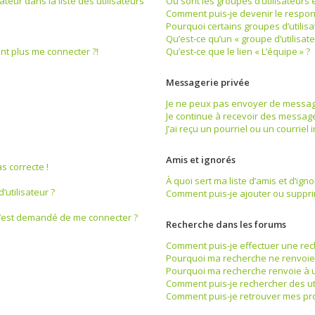
eur dans la liste des utilisateurs
Où sont les groupes d’utilisateurs 
Comment puis-je devenir le respons
Pourquoi certains groupes d’utilis
Qu’est-ce qu’un « groupe d’utilisate
ent plus me connecter ?!
Qu’est-ce que le lien « L’équipe » ?
Messagerie privée
Je ne peux pas envoyer de message
Je continue à recevoir des messages
J’ai reçu un pourriel ou un courriel
Amis et ignorés
s correcte !
À quoi sert ma liste d’amis et d’igno
utilisateur ?
Comment puis-je ajouter ou supprime
il m’est demandé de me connecter ?
Recherche dans les forums
Comment puis-je effectuer une re
Pourquoi ma recherche ne renvoie 
Pourquoi ma recherche renvoie à 
Comment puis-je rechercher des uti
Comment puis-je retrouver mes pr