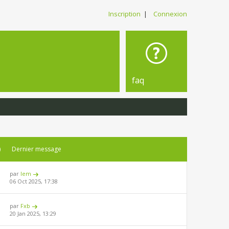
Inscription
|
Connexion
faq
)
Dernier message
par
lem
06 Oct 2025, 17:38
par
Fxb
20 Jan 2025, 13:29