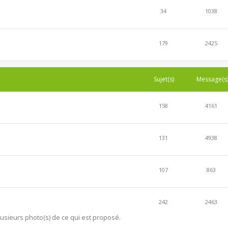
34
1038
179
2425
Sujet(s)
Message(s
158
4161
131
4938
107
863
242
2463
lusieurs photo(s) de ce qui est proposé.