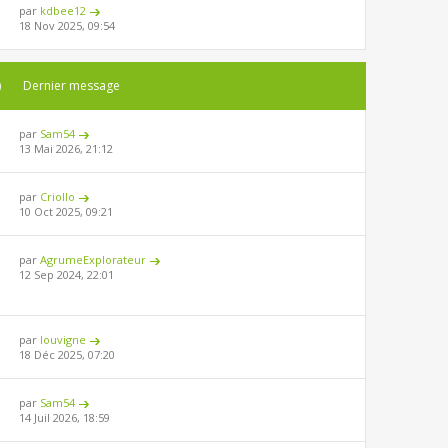
par
kdbee12
18 Nov 2025, 09:54
)
Dernier message
par
Sam54
13 Mai 2026, 21:12
par
Criollo
10 Oct 2025, 09:21
par
AgrumeExplorateur
12 Sep 2024, 22:01
par
louvigne
18 Déc 2025, 07:20
par
Sam54
14 Juil 2026, 18:59