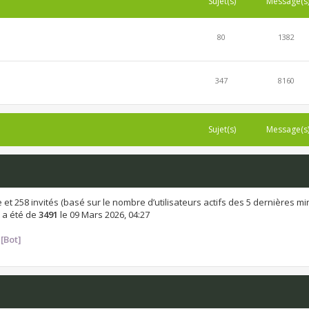
Sujet(s)
Message(s
80
1382
347
8160
Sujet(s)
Message(s
ible et 258 invités (basé sur le nombre d’utilisateurs actifs des 5 dernières m
 a été de
3491
le 09 Mars 2026, 04:27
[Bot]