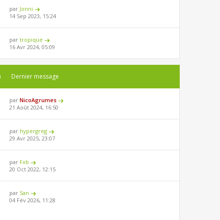
par
Jonni
14 Sep 2023, 15:24
par
tropique
16 Avr 2024, 05:09
)
Dernier message
par
NicoAgrumes
21 Août 2024, 16:50
par
hypergreg
29 Avr 2025, 23:07
par
Fxb
20 Oct 2022, 12:15
par
San
04 Fév 2026, 11:28