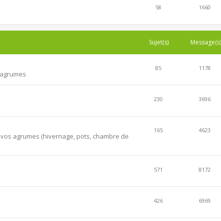
58
1660
Sujet(s)
Message(s
85
1178
s agrumes
230
3696
165
4623
er vos agrumes (hivernage, pots, chambre de
571
8172
426
6969