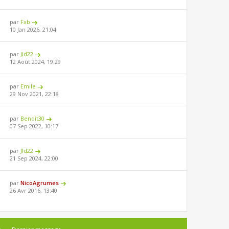
par
Fxb
10 Jan 2026, 21:04
par
Jld22
12 Août 2024, 19:29
par
Emile
29 Nov 2021, 22:18
par
Benoit30
07 Sep 2022, 10:17
par
Jld22
21 Sep 2024, 22:00
par
NicoAgrumes
26 Avr 2016, 13:40