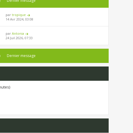
)
Dernier message
par
tropique
14 Avr 2024, 03:08
par
Antonia
24 Juil 2026, 07:33
)
Dernier message
inutes)