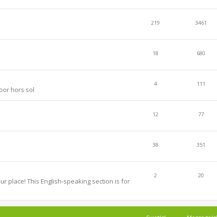
219
3461
18
680
4
111
oor hors sol
12
77
38
351
2
20
r place! This English-speaking section is for