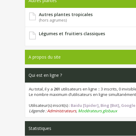
Autres plantes
Autres plantes tropicales
(hors agrumes)
Légumes et fruitiers classiques
A propos du site
Qui est en ligne ?
Au total, il y a
261
utilisateurs en ligne :: 3 inscrits, 0 invis
Le nombre maximum d’utilisateurs en ligne simultanément
Utilisateur(s) inscrit(s) :
Baidu [Spider]
,
Bing [Bot]
,
Google 
Légende :
Administrateurs
,
Modérateurs globaux
Statistiques