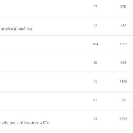
47
978
62
743
aradisi (Pomélos).
104
1653
58
934
55
1135
47
615
73
1634
ettement inférieures à 0°c