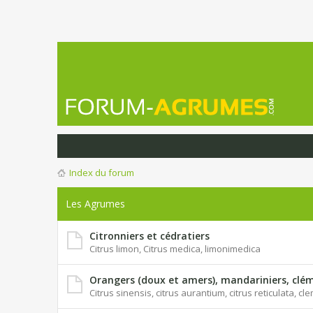
Index du forum
Les Agrumes
Citronniers et cédratiers
Citrus limon, Citrus medica, limonimedica
Orangers (doux et amers), mandariniers, clém
Citrus sinensis, citrus aurantium, citrus reticulata, c