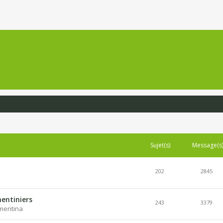
Sujet(s)
Message(s
202
2845
entiniers
243
3379
lementina