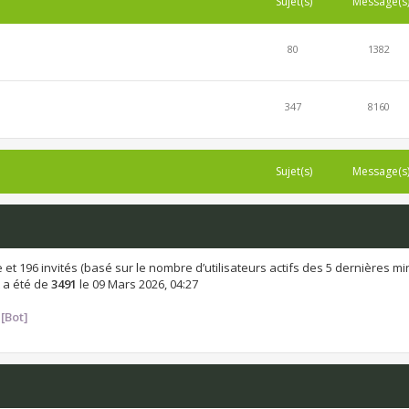
Sujet(s)
Message(s
80
1382
347
8160
Sujet(s)
Message(s
ible et 196 invités (basé sur le nombre d’utilisateurs actifs des 5 dernières m
 a été de
3491
le 09 Mars 2026, 04:27
[Bot]