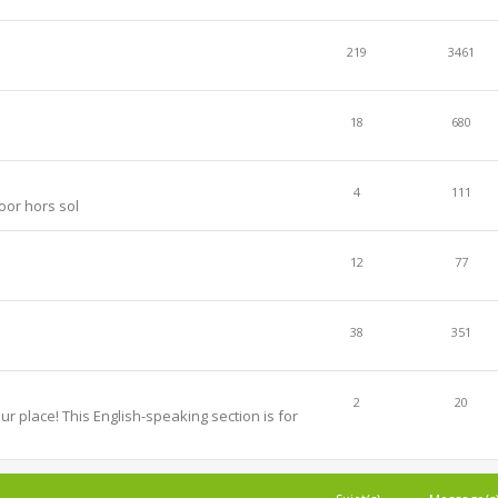
219
3461
18
680
4
111
oor hors sol
12
77
38
351
2
20
r place! This English-speaking section is for