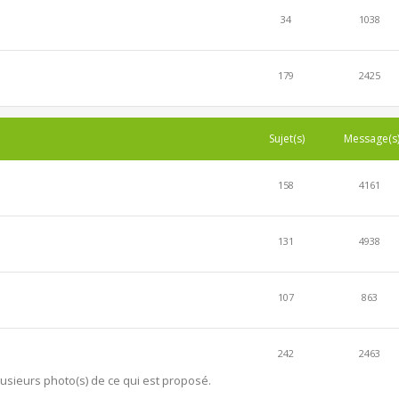
34
1038
179
2425
Sujet(s)
Message(s
158
4161
131
4938
107
863
242
2463
lusieurs photo(s) de ce qui est proposé.