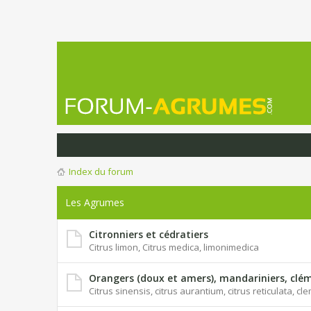
Index du forum
Les Agrumes
Citronniers et cédratiers
Citrus limon, Citrus medica, limonimedica
Orangers (doux et amers), mandariniers, clém
Citrus sinensis, citrus aurantium, citrus reticulata, c