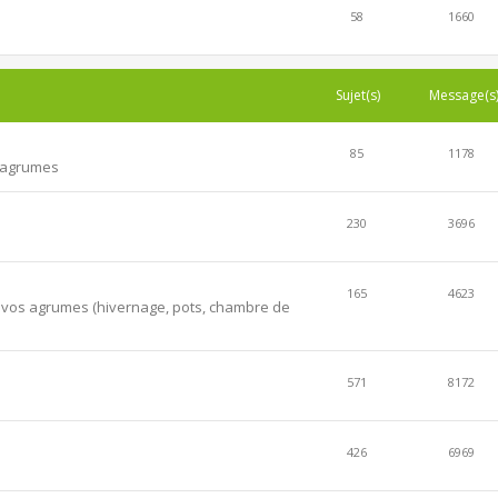
58
1660
Sujet(s)
Message(s
85
1178
s agrumes
230
3696
165
4623
er vos agrumes (hivernage, pots, chambre de
571
8172
426
6969