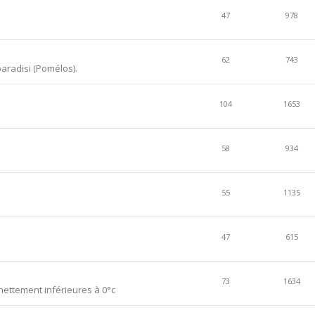
47
978
62
743
aradisi (Pomélos).
104
1653
58
934
55
1135
47
615
73
1634
ettement inférieures à 0°c