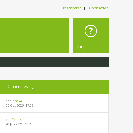
Inscription
|
Connexion
faq
)
Dernier message
par
lem
06 Oct 2025, 17:38
par
Fxb
20 Jan 2025, 13:29