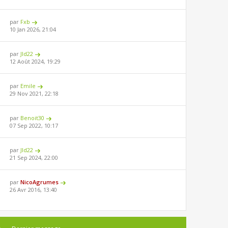
par
Fxb
10 Jan 2026, 21:04
par
Jld22
12 Août 2024, 19:29
par
Emile
29 Nov 2021, 22:18
par
Benoit30
07 Sep 2022, 10:17
par
Jld22
21 Sep 2024, 22:00
par
NicoAgrumes
26 Avr 2016, 13:40