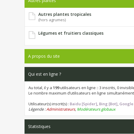
Autres plantes
Autres plantes tropicales
(hors agrumes)
Légumes et fruitiers classiques
A propos du site
Qui est en ligne ?
Au total, il y a
199
utilisateurs en ligne :: 3 inscrits, 0 invis
Le nombre maximum d’utilisateurs en ligne simultanément
Utilisateur(s) inscrit(s) :
Baidu [Spider]
,
Bing [Bot]
,
Google 
Légende :
Administrateurs
,
Modérateurs globaux
Statistiques