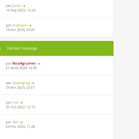
par
Jonni
14 Sep 2023, 15:24
par
tropique
16 Avr 2024, 05:09
)
Dernier message
par
NicoAgrumes
21 Août 2024, 16:50
par
hypergreg
29 Avr 2025, 23:07
par
Fxb
20 Oct 2022, 12:15
par
San
04 Fév 2026, 11:28