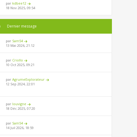
par
kdbee12
18 Nov 2025, 09:54
)
Dernier message
par
Sam54
13 Mai 2026, 21:12
par
Criollo
10 Oct 2025, 09:21
par
AgrumeExplorateur
12 Sep 2024, 22:01
par
louvigne
18 Déc 2025, 07:20
par
Sam54
14 Juil 2026, 18:59