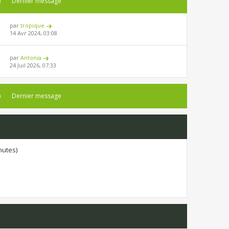
)
Dernier message
par
tropique
14 Avr 2024, 03:08
par
Antonia
24 Juil 2026, 07:33
)
Dernier message
inutes)