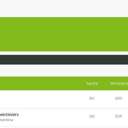
Sujet(s)
Message(s
202
2845
entiniers
243
3379
lementina