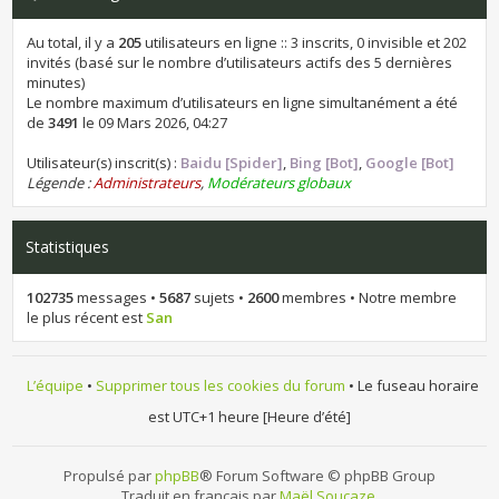
Au total, il y a
205
utilisateurs en ligne :: 3 inscrits, 0 invisible et 202
invités (basé sur le nombre d’utilisateurs actifs des 5 dernières
minutes)
Le nombre maximum d’utilisateurs en ligne simultanément a été
de
3491
le 09 Mars 2026, 04:27
Utilisateur(s) inscrit(s) :
Baidu [Spider]
,
Bing [Bot]
,
Google [Bot]
Légende :
Administrateurs
,
Modérateurs globaux
Statistiques
102735
messages •
5687
sujets •
2600
membres • Notre membre
le plus récent est
San
L’équipe
•
Supprimer tous les cookies du forum
• Le fuseau horaire
est UTC+1 heure [Heure d’été]
Propulsé par
phpBB
® Forum Software © phpBB Group
Traduit en français par
Maël Soucaze
.