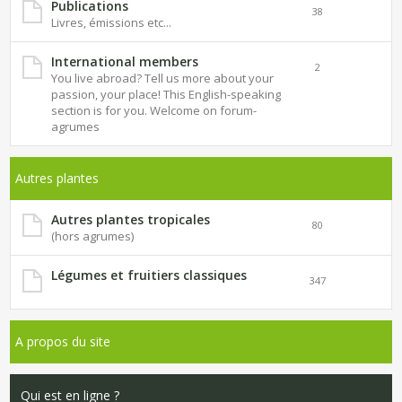
Publications
38
Livres, émissions etc...
International members
2
You live abroad? Tell us more about your
passion, your place! This English-speaking
section is for you. Welcome on forum-
agrumes
Autres plantes
Autres plantes tropicales
80
(hors agrumes)
Légumes et fruitiers classiques
347
A propos du site
Qui est en ligne ?