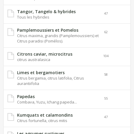
Tangor, Tangelo & hybrides
47
Tous les hybrides
Pamplemoussiers et Pomelos
62
Citrus maxima, grandis (Pamplemoussiers) et
Citrus paradisi (Pomélos).
Citrons caviar, microcitrus
104
citrus australasica
Limes et bergamotiers
58
Citrus bergamia, citrus latifolia, Citrus
aurantiifolia
Papedas
55
Combava, Yuzu, Ichang papeda...
Kumquats et calamondins
47
Citrus fortunella, citrus mitis
Les agrumes rustiques