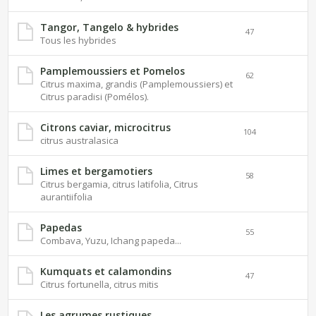
Tangor, Tangelo & hybrides
47
Tous les hybrides
Pamplemoussiers et Pomelos
62
Citrus maxima, grandis (Pamplemoussiers) et
Citrus paradisi (Pomélos).
Citrons caviar, microcitrus
104
citrus australasica
Limes et bergamotiers
58
Citrus bergamia, citrus latifolia, Citrus
aurantiifolia
Papedas
55
Combava, Yuzu, Ichang papeda...
Kumquats et calamondins
47
Citrus fortunella, citrus mitis
Les agrumes rustiques