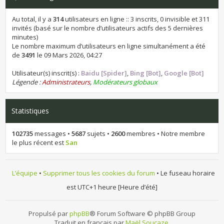
Au total, il y a
314
utilisateurs en ligne :: 3 inscrits, 0 invisible et 311
invités (basé sur le nombre d’utilisateurs actifs des 5 dernières
minutes)
Le nombre maximum d’utilisateurs en ligne simultanément a été
de
3491
le 09 Mars 2026, 04:27
Utilisateur(s) inscrit(s) :
Baidu [Spider]
,
Bing [Bot]
,
Google [Bot]
Légende :
Administrateurs
,
Modérateurs globaux
Statistiques
102735
messages •
5687
sujets •
2600
membres • Notre membre
le plus récent est
San
L’équipe
•
Supprimer tous les cookies du forum
• Le fuseau horaire
est UTC+1 heure [Heure d’été]
Propulsé par
phpBB
® Forum Software © phpBB Group
Traduit en français par
Maël Soucaze
.