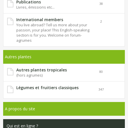
Publications
38
Livres, émissions etc...
International members
2
You live abroad? Tell us more about your
passion, your place! This English-speaking
section is for you. Welcome on forum-
agrumes
Autres plantes
Autres plantes tropicales
80
(hors agrumes)
Légumes et fruitiers classiques
347
A propos du site
Qui est en ligne ?