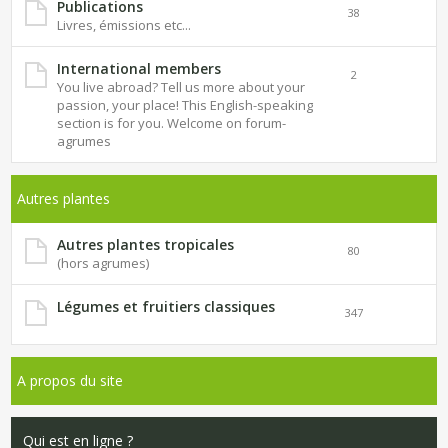
Publications
38
Livres, émissions etc...
International members
2
You live abroad? Tell us more about your
passion, your place! This English-speaking
section is for you. Welcome on forum-
agrumes
Autres plantes
Autres plantes tropicales
80
(hors agrumes)
Légumes et fruitiers classiques
347
A propos du site
Qui est en ligne ?