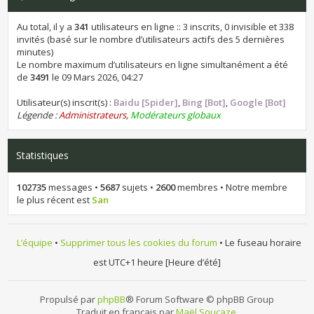
Au total, il y a
341
utilisateurs en ligne :: 3 inscrits, 0 invisible et 338
invités (basé sur le nombre d’utilisateurs actifs des 5 dernières
minutes)
Le nombre maximum d’utilisateurs en ligne simultanément a été
de
3491
le 09 Mars 2026, 04:27
Utilisateur(s) inscrit(s) :
Baidu [Spider]
,
Bing [Bot]
,
Google [Bot]
Légende :
Administrateurs
,
Modérateurs globaux
Statistiques
102735
messages •
5687
sujets •
2600
membres • Notre membre
le plus récent est
San
L’équipe
•
Supprimer tous les cookies du forum
• Le fuseau horaire
est UTC+1 heure [Heure d’été]
Propulsé par
phpBB
® Forum Software © phpBB Group
Traduit en français par
Maël Soucaze
.