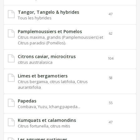
Tangor, Tangelo & hybrides
47
Tous les hybrides
Pamplemoussiers et Pomelos
62
Citrus maxima, grandis (Pamplemoussiers) et
Citrus paradisi (Pomélos).
Citrons caviar, microcitrus
104
citrus australasica
Limes et bergamotiers
58
Citrus bergamia, citrus latifolia, Citrus
aurantiifolia
Papedas
55
Combava, Yuzu, Ichang papeda...
Kumquats et calamondins
47
Citrus fortunella, citrus mitis
Les agrumes rustiques