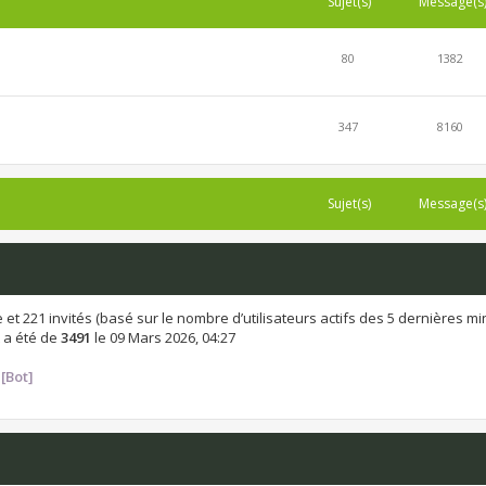
Sujet(s)
Message(s
80
1382
347
8160
Sujet(s)
Message(s
ible et 221 invités (basé sur le nombre d’utilisateurs actifs des 5 dernières m
 a été de
3491
le 09 Mars 2026, 04:27
[Bot]