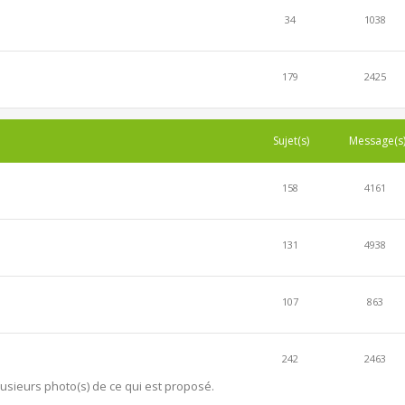
34
1038
179
2425
Sujet(s)
Message(s
158
4161
131
4938
107
863
242
2463
lusieurs photo(s) de ce qui est proposé.