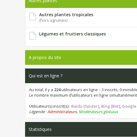
Autres plantes
Autres plantes tropicales
(hors agrumes)
Légumes et fruitiers classiques
A propos du site
Qui est en ligne ?
Au total, il y a
224
utilisateurs en ligne :: 3 inscrits, 0 invis
Le nombre maximum d’utilisateurs en ligne simultanément
Utilisateur(s) inscrit(s) :
Baidu [Spider]
,
Bing [Bot]
,
Google 
Légende :
Administrateurs
,
Modérateurs globaux
Statistiques