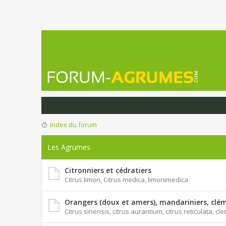
Index du forum
Les Agrumes
Citronniers et cédratiers
Citrus limon, Citrus medica, limonimedica
Orangers (doux et amers), mandariniers, clém
Citrus sinensis, citrus aurantium, citrus reticulata, c