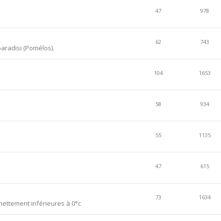
47
978
62
743
aradisi (Pomélos).
104
1653
58
934
55
1135
47
615
73
1634
ettement inférieures à 0°c