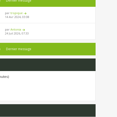
)
Dernier message
par
tropique
14 Avr 2024, 03:08
par
Antonia
24 Juil 2026, 07:33
)
Dernier message
inutes)