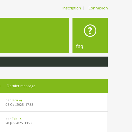
Inscription
|
Connexion
faq
)
Dernier message
par
lem
06 Oct 2025, 17:38
par
Fxb
20 Jan 2025, 13:29