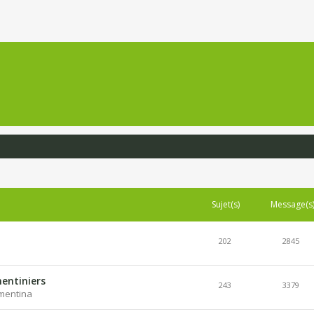
Sujet(s)
Message(s
202
2845
entiniers
243
3379
lementina