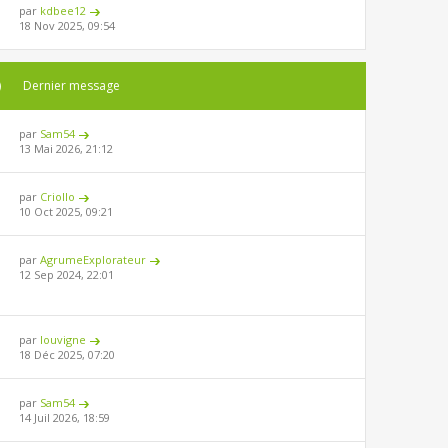
par
kdbee12
18 Nov 2025, 09:54
)
Dernier message
par
Sam54
13 Mai 2026, 21:12
par
Criollo
10 Oct 2025, 09:21
par
AgrumeExplorateur
12 Sep 2024, 22:01
par
louvigne
18 Déc 2025, 07:20
par
Sam54
14 Juil 2026, 18:59