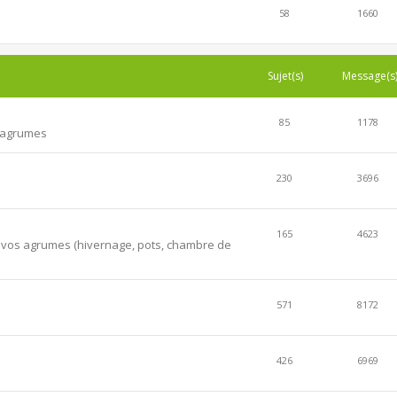
58
1660
Sujet(s)
Message(s
85
1178
s agrumes
230
3696
165
4623
er vos agrumes (hivernage, pots, chambre de
571
8172
426
6969