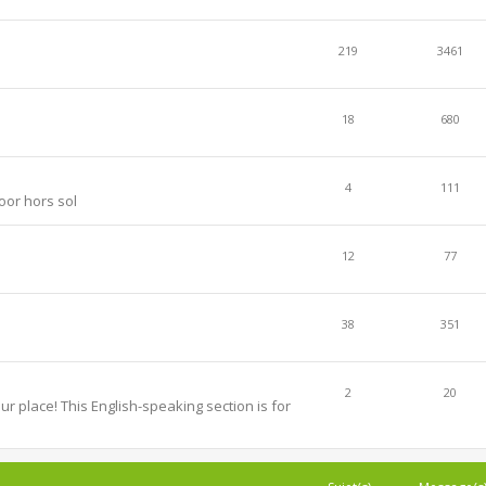
219
3461
18
680
4
111
oor hors sol
12
77
38
351
2
20
r place! This English-speaking section is for