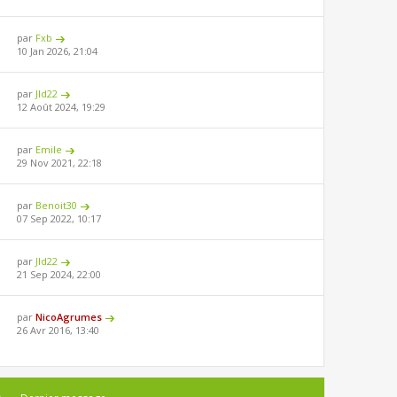
par
Fxb
10 Jan 2026, 21:04
par
Jld22
12 Août 2024, 19:29
par
Emile
29 Nov 2021, 22:18
par
Benoit30
07 Sep 2022, 10:17
par
Jld22
21 Sep 2024, 22:00
par
NicoAgrumes
26 Avr 2016, 13:40