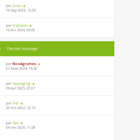
par
Jonni
14 Sep 2023, 15:24
par
tropique
16 Avr 2024, 05:09
)
Dernier message
par
NicoAgrumes
21 Août 2024, 16:50
par
hypergreg
29 Avr 2025, 23:07
par
Fxb
20 Oct 2022, 12:15
par
San
04 Fév 2026, 11:28