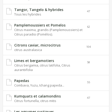
Tangor, Tangelo & hybrides
47
Tous les hybrides
Pamplemoussiers et Pomelos
62
Citrus maxima, grandis (Pamplemoussiers) et
Citrus paradisi (Pomélos).
Citrons caviar, microcitrus
104
citrus australasica
Limes et bergamotiers
58
Citrus bergamia, citrus latifolia, Citrus
aurantiifolia
Papedas
55
Combava, Yuzu, Ichang papeda...
Kumquats et calamondins
47
Citrus fortunella, citrus mitis
Les agrumes rustiques