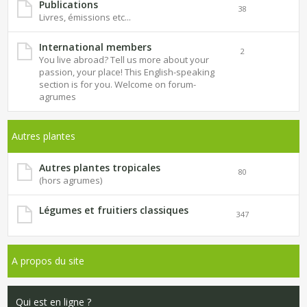
Publications
38
Livres, émissions etc...
International members
2
You live abroad? Tell us more about your
passion, your place! This English-speaking
section is for you. Welcome on forum-
agrumes
Autres plantes
Autres plantes tropicales
80
(hors agrumes)
Légumes et fruitiers classiques
347
A propos du site
Qui est en ligne ?