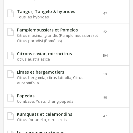
Tangor, Tangelo & hybrides
47
Tous les hybrides
Pamplemoussiers et Pomelos
62
Citrus maxima, grandis (Pamplemoussiers) et
Citrus paradisi (Pomélos).
Citrons caviar, microcitrus
104
citrus australasica
Limes et bergamotiers
58
Citrus bergamia, citrus latifolia, Citrus
aurantiifolia
Papedas
55
Combava, Yuzu, Ichang papeda...
Kumquats et calamondins
47
Citrus fortunella, citrus mitis
Les agrumes rustiques