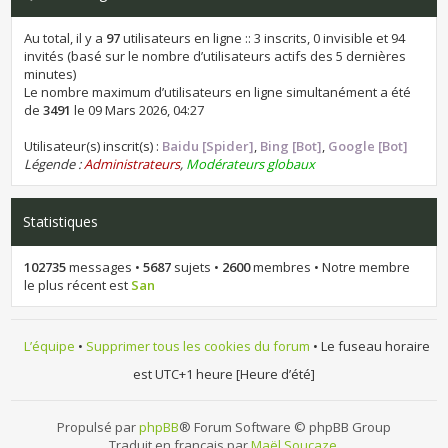
Au total, il y a
97
utilisateurs en ligne :: 3 inscrits, 0 invisible et 94
invités (basé sur le nombre d’utilisateurs actifs des 5 dernières
minutes)
Le nombre maximum d’utilisateurs en ligne simultanément a été
de
3491
le 09 Mars 2026, 04:27
Utilisateur(s) inscrit(s) :
Baidu [Spider]
,
Bing [Bot]
,
Google [Bot]
Légende :
Administrateurs
,
Modérateurs globaux
Statistiques
102735
messages •
5687
sujets •
2600
membres • Notre membre
le plus récent est
San
L’équipe
•
Supprimer tous les cookies du forum
• Le fuseau horaire
est UTC+1 heure [Heure d’été]
Propulsé par
phpBB
® Forum Software © phpBB Group
Traduit en français par
Maël Soucaze
.