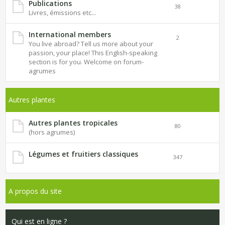
Publications
38
Livres, émissions etc...
International members
2
You live abroad? Tell us more about your
passion, your place! This English-speaking
section is for you. Welcome on forum-
agrumes
Autres plantes
Autres plantes tropicales
80
(hors agrumes)
Légumes et fruitiers classiques
347
A propos du site
Qui est en ligne ?