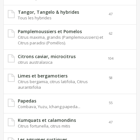
Tangor, Tangelo & hybrides
47
Tous les hybrides
Pamplemoussiers et Pomelos
62
Citrus maxima, grandis (Pamplemoussiers) et
Citrus paradisi (Pomélos).
Citrons caviar, microcitrus
104
citrus australasica
Limes et bergamotiers
58
Citrus bergamia, citrus latifolia, Citrus
aurantiifolia
Papedas
55
Combava, Yuzu, Ichang papeda...
Kumquats et calamondins
47
Citrus fortunella, citrus mitis
Les agrumes rustiques