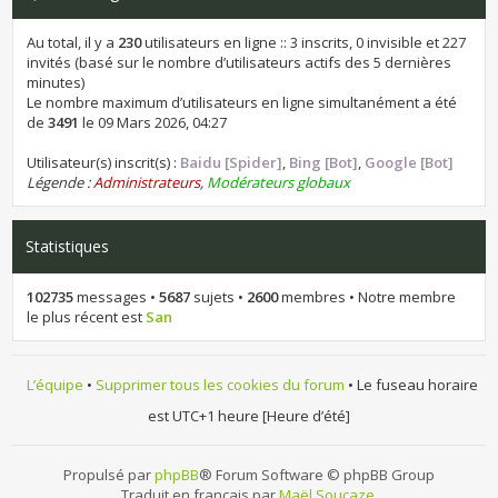
Au total, il y a
230
utilisateurs en ligne :: 3 inscrits, 0 invisible et 227
invités (basé sur le nombre d’utilisateurs actifs des 5 dernières
minutes)
Le nombre maximum d’utilisateurs en ligne simultanément a été
de
3491
le 09 Mars 2026, 04:27
Utilisateur(s) inscrit(s) :
Baidu [Spider]
,
Bing [Bot]
,
Google [Bot]
Légende :
Administrateurs
,
Modérateurs globaux
Statistiques
102735
messages •
5687
sujets •
2600
membres • Notre membre
le plus récent est
San
L’équipe
•
Supprimer tous les cookies du forum
• Le fuseau horaire
est UTC+1 heure [Heure d’été]
Propulsé par
phpBB
® Forum Software © phpBB Group
Traduit en français par
Maël Soucaze
.