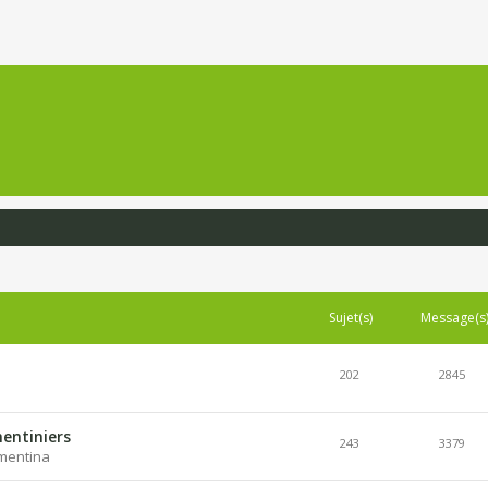
Sujet(s)
Message(s
202
2845
entiniers
243
3379
lementina