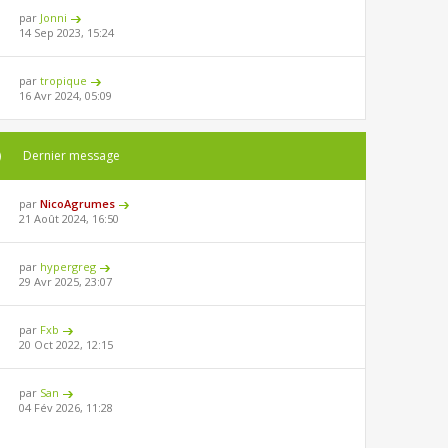
par
Jonni
14 Sep 2023, 15:24
par
tropique
16 Avr 2024, 05:09
)
Dernier message
par
NicoAgrumes
21 Août 2024, 16:50
par
hypergreg
29 Avr 2025, 23:07
par
Fxb
20 Oct 2022, 12:15
par
San
04 Fév 2026, 11:28