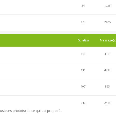
34
1038
179
2425
Sujet(s)
Message(s
158
4161
131
4938
107
863
242
2463
lusieurs photo(s) de ce qui est proposé.