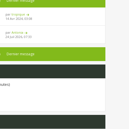
)
Dernier message
par
tropique
14 Avr 2024, 03:08
par
Antonia
24 Juil 2026, 07:33
)
Dernier message
inutes)