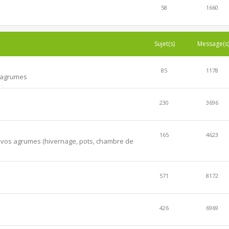
58
1660
Sujet(s)
Message(s
85
1178
s agrumes
230
3696
165
4623
er vos agrumes (hivernage, pots, chambre de
571
8172
426
6969