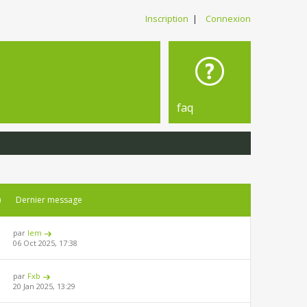
Inscription
|
Connexion
faq
)
Dernier message
par
lem
06 Oct 2025, 17:38
par
Fxb
20 Jan 2025, 13:29