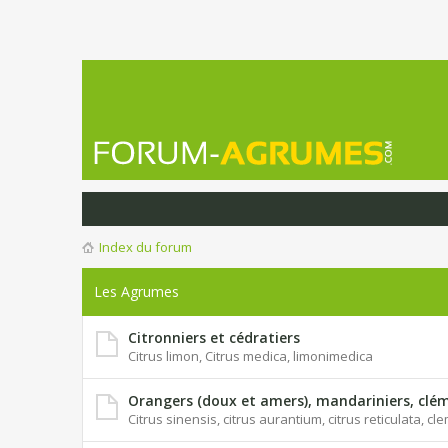
Index du forum
Les Agrumes
Citronniers et cédratiers
Citrus limon, Citrus medica, limonimedica
Orangers (doux et amers), mandariniers, clém
Citrus sinensis, citrus aurantium, citrus reticulata, c