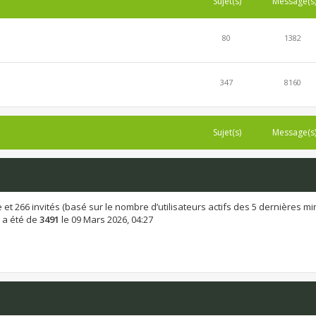
Sujet(s)
Message(s
80
1382
347
8160
Sujet(s)
Message(s
ible et 266 invités (basé sur le nombre d’utilisateurs actifs des 5 dernières m
 a été de
3491
le 09 Mars 2026, 04:27