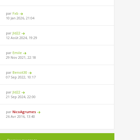
par
Fxb
10 Jan 2026, 21:04
par
Jld22
12 Août 2024, 19:29
par
Emile
29 Nov 2021, 22:18
par
Benoit30
07 Sep 2022, 10:17
par
Jld22
21 Sep 2024, 22:00
par
NicoAgrumes
26 Avr 2016, 13:40