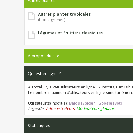
Autres plantes
Autres plantes tropicales
(hors agrumes)
Légumes et fruitiers classiques
A propos du site
Qui est en ligne ?
Au total, il y a
268
utilisateurs en ligne :: 2 inscrits, 0 invis
Le nombre maximum d’utilisateurs en ligne simultanément
Utilisateur(s) inscrit(s) :
Baidu [Spider]
,
Google [Bot]
Légende :
Administrateurs
,
Modérateurs globaux
Statistiques