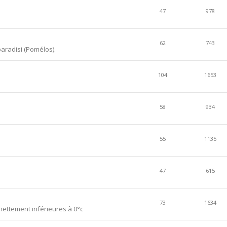
47
978
62
743
aradisi (Pomélos).
104
1653
58
934
55
1135
47
615
73
1634
ettement inférieures à 0°c