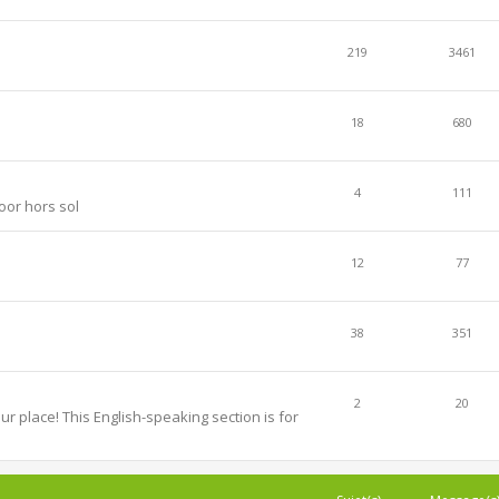
219
3461
18
680
4
111
oor hors sol
12
77
38
351
2
20
r place! This English-speaking section is for