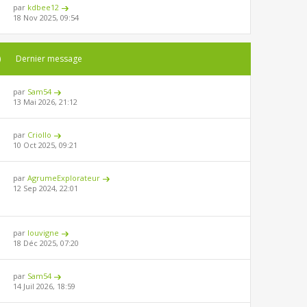
par
kdbee12
18 Nov 2025, 09:54
)
Dernier message
par
Sam54
13 Mai 2026, 21:12
par
Criollo
10 Oct 2025, 09:21
par
AgrumeExplorateur
12 Sep 2024, 22:01
par
louvigne
18 Déc 2025, 07:20
par
Sam54
14 Juil 2026, 18:59