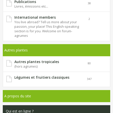
Publications
38
Livres, émissions etc...
International members
2
You live abroad? Tell us more about your
passion, your place! This English-speaking
section is for you. Welcome on forum-
agrumes
Autres plantes
Autres plantes tropicales
80
(hors agrumes)
Légumes et fruitiers classiques
347
A propos du site
Qui est en ligne ?