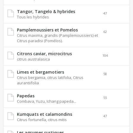
Tangor, Tangelo & hybrides
47
Tous les hybrides
Pamplemoussiers et Pomelos
62
Citrus maxima, grandis (Pamplemoussiers) et
Citrus paradisi (Pomélos).
Citrons caviar, microcitrus
104
citrus australasica
Limes et bergamotiers
58
Citrus bergamia, citrus latifolia, Citrus
aurantiifolia
Papedas
55
Combava, Yuzu, Ichang papeda...
Kumquats et calamondins
47
Citrus fortunella, citrus mitis
Les agrumes rustiques