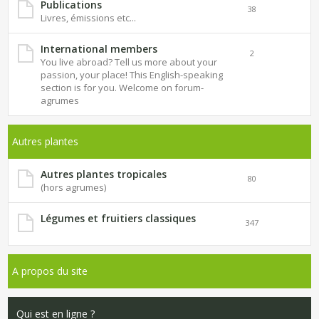
Publications
38
Livres, émissions etc...
International members
2
You live abroad? Tell us more about your
passion, your place! This English-speaking
section is for you. Welcome on forum-
agrumes
Autres plantes
Autres plantes tropicales
80
(hors agrumes)
Légumes et fruitiers classiques
347
A propos du site
Qui est en ligne ?