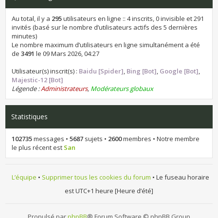
Au total, il y a
295
utilisateurs en ligne :: 4 inscrits, 0 invisible et 291
invités (basé sur le nombre d’utilisateurs actifs des 5 dernières
minutes)
Le nombre maximum d’utilisateurs en ligne simultanément a été
de
3491
le 09 Mars 2026, 04:27
Utilisateur(s) inscrit(s) :
Baidu [Spider]
,
Bing [Bot]
,
Google [Bot]
,
Majestic-12 [Bot]
Légende :
Administrateurs
,
Modérateurs globaux
Statistiques
102735
messages •
5687
sujets •
2600
membres • Notre membre
le plus récent est
San
L’équipe
•
Supprimer tous les cookies du forum
• Le fuseau horaire
est UTC+1 heure [Heure d’été]
Propulsé par
phpBB
® Forum Software © phpBB Group