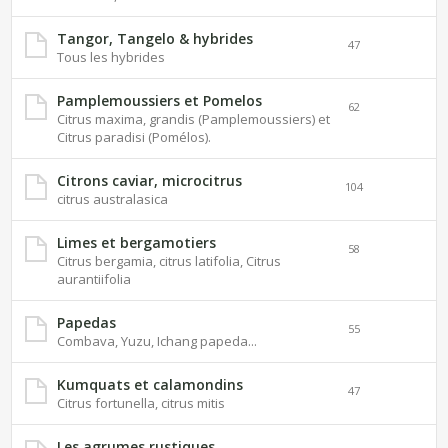
Tangor, Tangelo & hybrides
47
Tous les hybrides
Pamplemoussiers et Pomelos
62
Citrus maxima, grandis (Pamplemoussiers) et
Citrus paradisi (Pomélos).
Citrons caviar, microcitrus
104
citrus australasica
Limes et bergamotiers
58
Citrus bergamia, citrus latifolia, Citrus
aurantiifolia
Papedas
55
Combava, Yuzu, Ichang papeda...
Kumquats et calamondins
47
Citrus fortunella, citrus mitis
Les agrumes rustiques