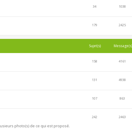
34
1038
179
2425
Sujet(s)
Message(s
158
4161
131
4938
107
863
242
2463
lusieurs photo(s) de ce qui est proposé.