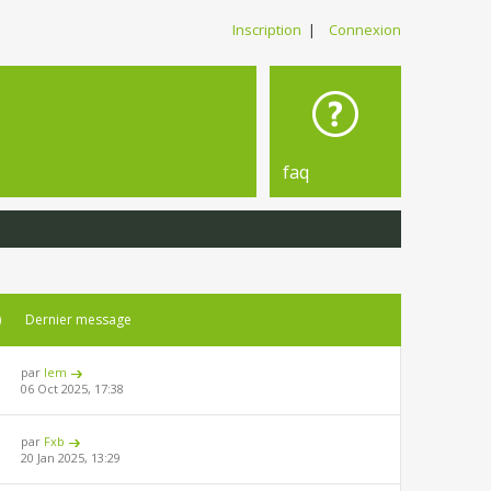
Inscription
|
Connexion
faq
)
Dernier message
par
lem
06 Oct 2025, 17:38
par
Fxb
20 Jan 2025, 13:29