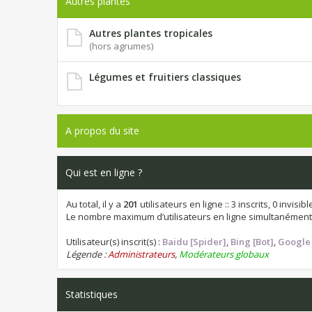
Autres plantes
Autres plantes tropicales
(hors agrumes)
Légumes et fruitiers classiques
A propos du site
Qui est en ligne ?
Au total, il y a
201
utilisateurs en ligne :: 3 inscrits, 0 invis
Le nombre maximum d’utilisateurs en ligne simultanément
Utilisateur(s) inscrit(s) :
Baidu [Spider]
,
Bing [Bot]
,
Google 
Légende :
Administrateurs
,
Modérateurs globaux
Statistiques