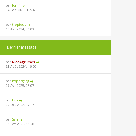
par
Jonni
14 Sep 2023, 15:24
par
tropique
16 Avr 2024, 05:09
)
Dernier message
par
NicoAgrumes
21 Août 2024, 16:50
par
hypergreg
29 Avr 2025, 23:07
par
Fxb
20 Oct 2022, 12:15
par
San
04 Fév 2026, 11:28