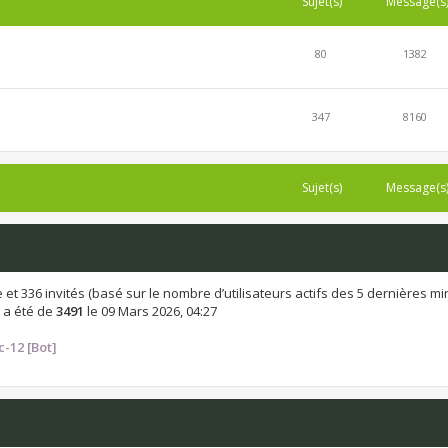
Sujet(s)
Message(s
80
1382
347
8160
Sujet(s)
Message(s
ible et 336 invités (basé sur le nombre d’utilisateurs actifs des 5 dernières m
 a été de
3491
le 09 Mars 2026, 04:27
c-12 [Bot]