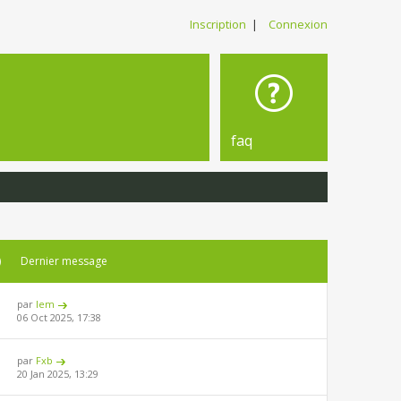
Inscription
|
Connexion
faq
)
Dernier message
par
lem
06 Oct 2025, 17:38
par
Fxb
20 Jan 2025, 13:29