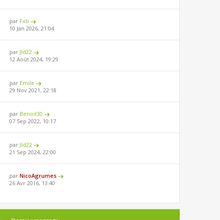
par
Fxb
10 Jan 2026, 21:04
par
Jld22
12 Août 2024, 19:29
par
Emile
29 Nov 2021, 22:18
par
Benoit30
07 Sep 2022, 10:17
par
Jld22
21 Sep 2024, 22:00
par
NicoAgrumes
26 Avr 2016, 13:40