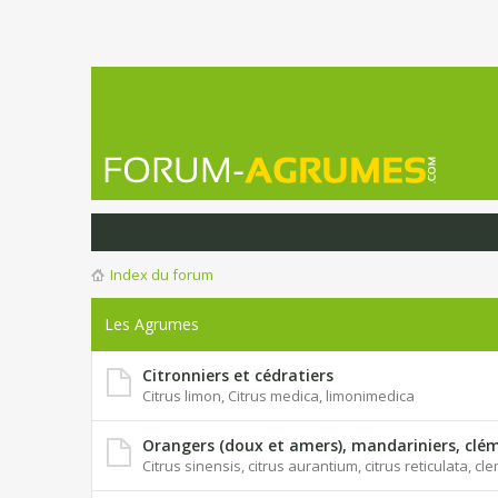
Index du forum
Les Agrumes
Citronniers et cédratiers
Citrus limon, Citrus medica, limonimedica
Orangers (doux et amers), mandariniers, clém
Citrus sinensis, citrus aurantium, citrus reticulata, c