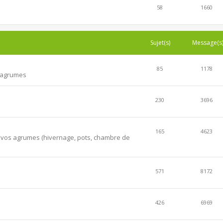
58
1660
Sujet(s)
Message(s
85
1178
s agrumes
230
3696
165
4623
er vos agrumes (hivernage, pots, chambre de
571
8172
426
6969