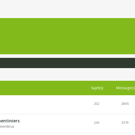
Sujet(s)
Message(s
202
2845
entiniers
243
3379
lementina