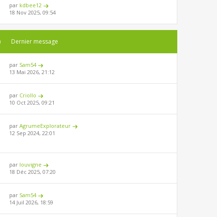
par
kdbee12
18 Nov 2025, 09:54
)
Dernier message
par
Sam54
13 Mai 2026, 21:12
par
Criollo
10 Oct 2025, 09:21
par
AgrumeExplorateur
12 Sep 2024, 22:01
par
louvigne
18 Déc 2025, 07:20
par
Sam54
14 Juil 2026, 18:59