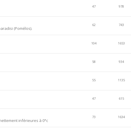
47
978
62
743
aradisi (Pomélos).
104
1653
58
934
55
1135
47
615
73
1634
ettement inférieures à 0°c