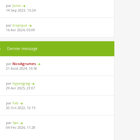
par
Jonni
14 Sep 2023, 15:24
par
tropique
16 Avr 2024, 05:09
)
Dernier message
par
NicoAgrumes
21 Août 2024, 16:50
par
hypergreg
29 Avr 2025, 23:07
par
Fxb
20 Oct 2022, 12:15
par
San
04 Fév 2026, 11:28