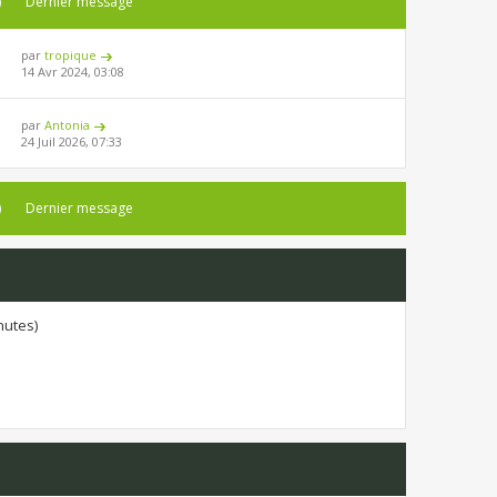
)
Dernier message
par
tropique
14 Avr 2024, 03:08
par
Antonia
24 Juil 2026, 07:33
)
Dernier message
inutes)