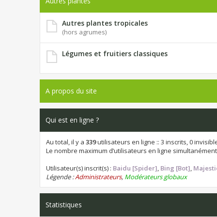
Autres plantes
Autres plantes tropicales
(hors agrumes)
Légumes et fruitiers classiques
A propos du site
Qui est en ligne ?
Au total, il y a
339
utilisateurs en ligne :: 3 inscrits, 0 invis
Le nombre maximum d’utilisateurs en ligne simultanément
Utilisateur(s) inscrit(s) :
Baidu [Spider]
,
Bing [Bot]
,
Majesti
Légende :
Administrateurs
,
Modérateurs globaux
Statistiques