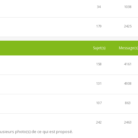
34
1038
179
2425
Sujet(s)
Message(s
158
4161
131
4938
107
863
242
2463
lusieurs photo(s) de ce qui est proposé.