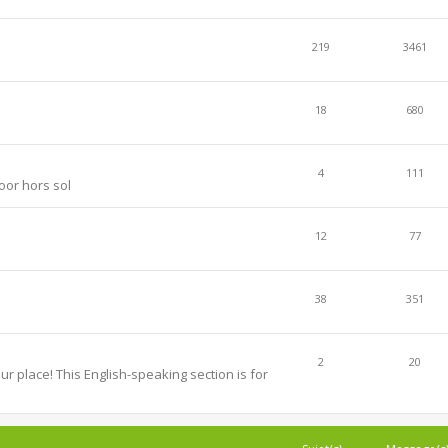
219
3461
18
680
4
111
oor hors sol
12
77
38
351
2
20
r place! This English-speaking section is for