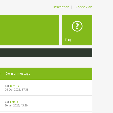
Inscription
|
Connexion
faq
)
Dernier message
par
lem
06 Oct 2025, 17:38
par
Fxb
20 Jan 2025, 13:29