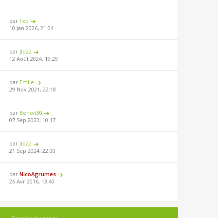
par
Fxb
10 Jan 2026, 21:04
par
Jld22
12 Août 2024, 19:29
par
Emile
29 Nov 2021, 22:18
par
Benoit30
07 Sep 2022, 10:17
par
Jld22
21 Sep 2024, 22:00
par
NicoAgrumes
26 Avr 2016, 13:40