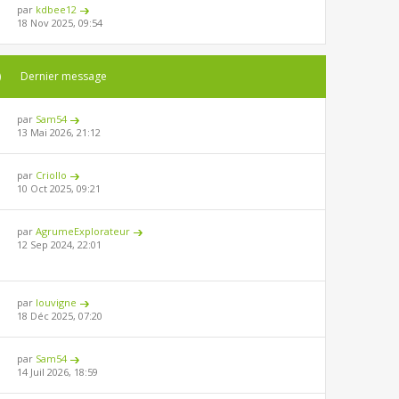
par
kdbee12
18 Nov 2025, 09:54
)
Dernier message
par
Sam54
13 Mai 2026, 21:12
par
Criollo
10 Oct 2025, 09:21
par
AgrumeExplorateur
12 Sep 2024, 22:01
par
louvigne
18 Déc 2025, 07:20
par
Sam54
14 Juil 2026, 18:59