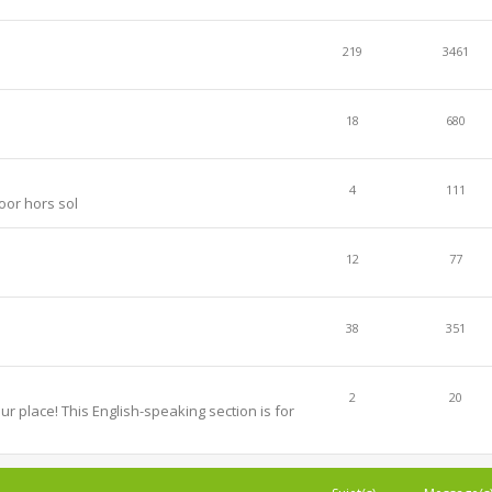
219
3461
18
680
4
111
oor hors sol
12
77
38
351
2
20
r place! This English-speaking section is for