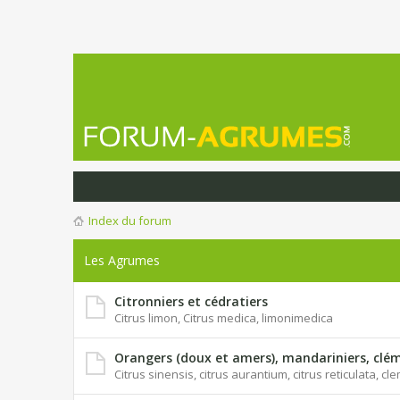
Index du forum
Les Agrumes
Citronniers et cédratiers
Citrus limon, Citrus medica, limonimedica
Orangers (doux et amers), mandariniers, clém
Citrus sinensis, citrus aurantium, citrus reticulata, c