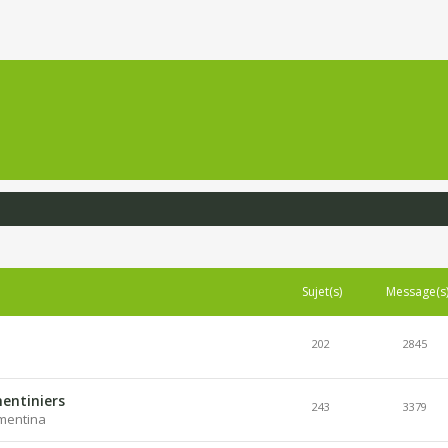
Sujet(s)
Message(s
202
2845
entiniers
243
3379
lementina