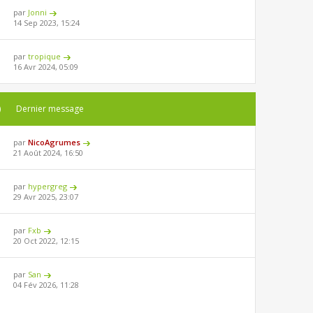
par
Jonni
14 Sep 2023, 15:24
par
tropique
16 Avr 2024, 05:09
)
Dernier message
par
NicoAgrumes
21 Août 2024, 16:50
par
hypergreg
29 Avr 2025, 23:07
par
Fxb
20 Oct 2022, 12:15
par
San
04 Fév 2026, 11:28