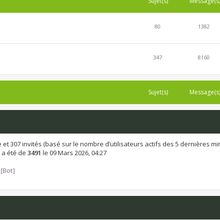
Sujet(s)
Message(s
80
1382
347
8160
Sujet(s)
Message(s
ible et 307 invités (basé sur le nombre d’utilisateurs actifs des 5 dernières m
 a été de
3491
le 09 Mars 2026, 04:27
[Bot]