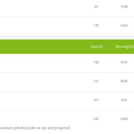
34
1038
179
2425
Sujet(s)
Message(s
158
4161
131
4938
107
863
242
2463
lusieurs photo(s) de ce qui est proposé.