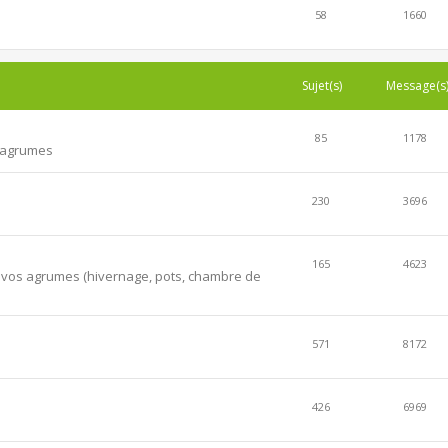
58
1660
Sujet(s)
Message(s
85
1178
s agrumes
230
3696
165
4623
er vos agrumes (hivernage, pots, chambre de
571
8172
426
6969