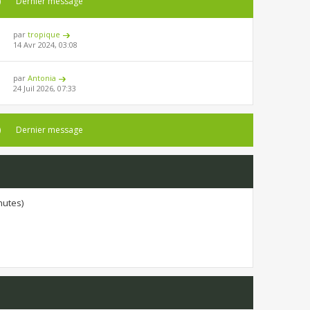
)
Dernier message
par
tropique
14 Avr 2024, 03:08
par
Antonia
24 Juil 2026, 07:33
)
Dernier message
inutes)