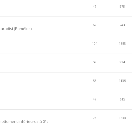
47
978
62
743
aradisi (Pomélos).
104
1653
58
934
55
1135
47
615
73
1634
ettement inférieures à 0°c