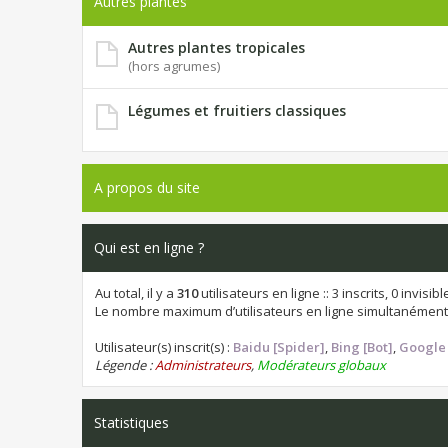
Autres plantes
Autres plantes tropicales
(hors agrumes)
Légumes et fruitiers classiques
A propos du site
Qui est en ligne ?
Au total, il y a
310
utilisateurs en ligne :: 3 inscrits, 0 invis
Le nombre maximum d’utilisateurs en ligne simultanément
Utilisateur(s) inscrit(s) :
Baidu [Spider]
,
Bing [Bot]
,
Google 
Légende :
Administrateurs
,
Modérateurs globaux
Statistiques