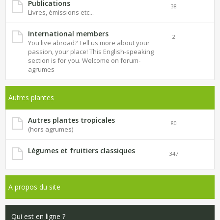
Publications
38
Livres, émissions etc...
International members
2
You live abroad? Tell us more about your
passion, your place! This English-speaking
section is for you. Welcome on forum-
agrumes
Autres plantes
Autres plantes tropicales
80
(hors agrumes)
Légumes et fruitiers classiques
347
A propos du site
Qui est en ligne ?