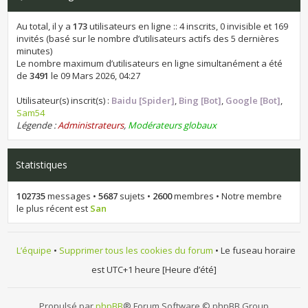
Au total, il y a
173
utilisateurs en ligne :: 4 inscrits, 0 invisible et 169
invités (basé sur le nombre d’utilisateurs actifs des 5 dernières
minutes)
Le nombre maximum d’utilisateurs en ligne simultanément a été
de
3491
le 09 Mars 2026, 04:27
Utilisateur(s) inscrit(s) :
Baidu [Spider]
,
Bing [Bot]
,
Google [Bot]
,
Sam54
Légende :
Administrateurs
,
Modérateurs globaux
Statistiques
102735
messages •
5687
sujets •
2600
membres • Notre membre
le plus récent est
San
L’équipe
•
Supprimer tous les cookies du forum
• Le fuseau horaire
est UTC+1 heure [Heure d’été]
Propulsé par
phpBB
® Forum Software © phpBB Group