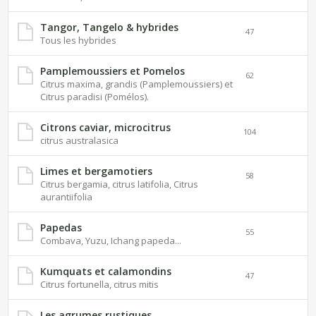
Tangor, Tangelo & hybrides
47
Tous les hybrides
Pamplemoussiers et Pomelos
62
Citrus maxima, grandis (Pamplemoussiers) et
Citrus paradisi (Pomélos).
Citrons caviar, microcitrus
104
citrus australasica
Limes et bergamotiers
58
Citrus bergamia, citrus latifolia, Citrus
aurantiifolia
Papedas
55
Combava, Yuzu, Ichang papeda...
Kumquats et calamondins
47
Citrus fortunella, citrus mitis
Les agrumes rustiques