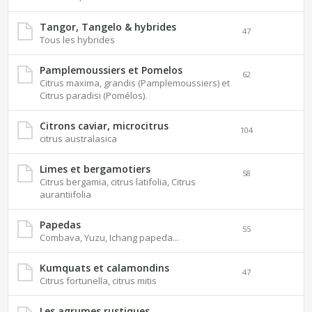
Tangor, Tangelo & hybrides
47
Tous les hybrides
Pamplemoussiers et Pomelos
62
Citrus maxima, grandis (Pamplemoussiers) et
Citrus paradisi (Pomélos).
Citrons caviar, microcitrus
104
citrus australasica
Limes et bergamotiers
58
Citrus bergamia, citrus latifolia, Citrus
aurantiifolia
Papedas
55
Combava, Yuzu, Ichang papeda...
Kumquats et calamondins
47
Citrus fortunella, citrus mitis
Les agrumes rustiques