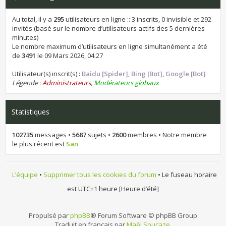
Au total, il y a
295
utilisateurs en ligne :: 3 inscrits, 0 invisible et 292
invités (basé sur le nombre d’utilisateurs actifs des 5 dernières
minutes)
Le nombre maximum d’utilisateurs en ligne simultanément a été
de
3491
le 09 Mars 2026, 04:27
Utilisateur(s) inscrit(s) :
Baidu [Spider]
,
Bing [Bot]
,
Google [Bot]
Légende :
Administrateurs
,
Modérateurs globaux
Statistiques
102735
messages •
5687
sujets •
2600
membres • Notre membre
le plus récent est
San
L’équipe
•
Supprimer tous les cookies du forum
• Le fuseau horaire
est UTC+1 heure [Heure d’été]
Propulsé par
phpBB
® Forum Software © phpBB Group
Traduit en français par
Maël Soucaze
.