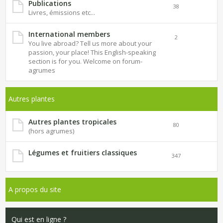
Publications
38
Livres, émissions etc...
International members
2
You live abroad? Tell us more about your
passion, your place! This English-speaking
section is for you. Welcome on forum-
agrumes
Autres plantes
Autres plantes tropicales
80
(hors agrumes)
Légumes et fruitiers classiques
347
A propos du site
Qui est en ligne ?