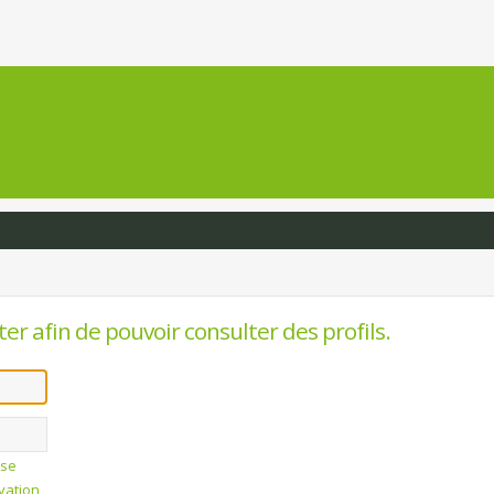
er afin de pouvoir consulter des profils.
sse
ivation