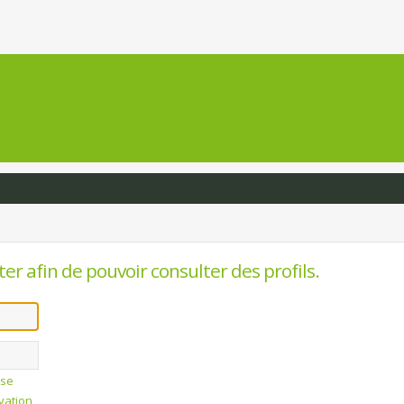
er afin de pouvoir consulter des profils.
sse
ivation