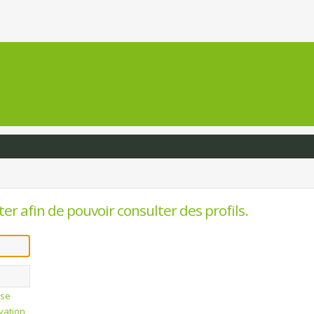
er afin de pouvoir consulter des profils.
sse
ivation