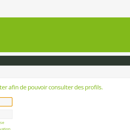
er afin de pouvoir consulter des profils.
sse
ivation