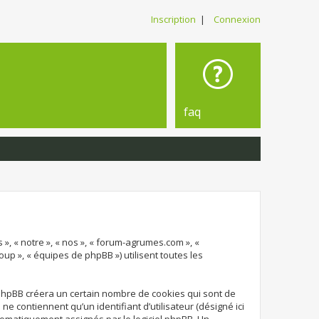
Inscription
|
Connexion
faq
 », « notre », « nos », « forum-agrumes.com », «
oup », « équipes de phpBB ») utilisent toutes les
 phpBB créera un certain nombre de cookies qui sont de
e contiennent qu’un identifiant d’utilisateur (désigné ici