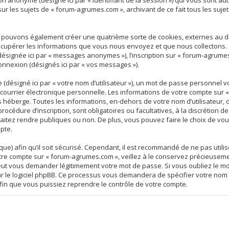
ession anonyme (désigné ici par « identifiant de la session ») qui vous sont
ur les sujets de « forum-agrumes.com », archivant de ce fait tous les suj
s pouvons également créer une quatrième sorte de cookies, externes au 
écupérer les informations que vous nous envoyez et que nous collectons. C
ésignée ici par « messages anonymes »), l’inscription sur « forum-agrumes
connexion (désignés ici par « vos messages »).
(désigné ici par « votre nom d’utilisateur »), un mot de passe personnel
e courrier électronique personnelle. Les informations de votre compte sur
héberge. Toutes les informations, en-dehors de votre nom d’utilisateur, 
océdure d’inscription, sont obligatoires ou facultatives, à la discrétion
itez rendre publiques ou non. De plus, vous pouvez faire le choix de vous
pte.
ue) afin qu’il soit sécurisé. Cependant, il est recommandé de ne pas utili
tre compte sur « forum-agrumes.com », veillez à le conservez précieuseme
eut vous demander légitimement votre mot de passe. Si vous oubliez le mo
ar le logiciel phpBB. Ce processus vous demandera de spécifier votre nom d
in que vous puissiez reprendre le contrôle de votre compte.