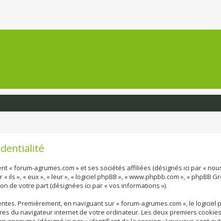
dentialité
nt « forum-agrumes.com » et ses sociétés affiliées (désignés ici par « nous
 ils », « eux », « leur », « logiciel phpBB », « www.phpbb.com », « phpBB Gr
ion de votre part (désignées ici par « vos informations »).
entes. Premièrement, en naviguant sur « forum-agrumes.com », le logiciel
ires du navigateur internet de votre ordinateur. Les deux premiers cookies n