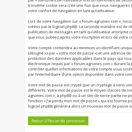
par « identifiant de l’utilisateur ») et un identifiant de s
troisième cookie sera créé une fois que vous naviguerez s
votre confort de navigation en tant qu’utilisateur.
Lors de votre navigation sur « forum-agrumes.com », nou
créées par le logiciel phpBB. La seconde manière est de r
publication de messages en tant qu’utilisateur anonyme (d
que vous publiez après votre inscription et lors de votre 
Votre compte contiendra au minimum un identifiant unique 
(désigné ici par « votre mot de passe ») et une adresse d
protection des données applicables dans le pays qui nous 
électronique requis par « forum-agrumes.com » durant la pr
contrôler quelles informations de votre compte vous souha
par l’intermédiaire d’une option disponible dans votre com
Votre mot de passe est crypté (par un cryptage à sens uniq
différents. Votre mot de passe est le moyen d’accès de vo
agrumes.com », à phpBB ou à un site de tierce partie ne p
fonction « J’ai perdu mon mot de passe » qui est fournie p
logiciel phpBB générera alors un nouveau mot de passe af
Retour à l’écran de connexion