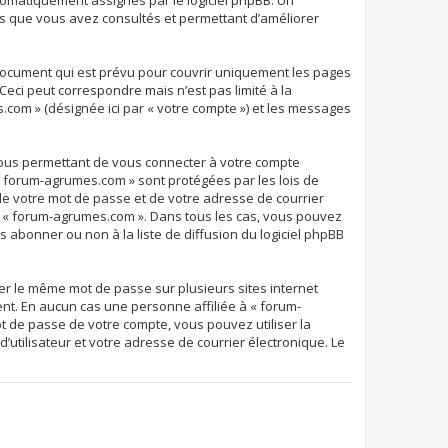
 automatiquement assignés par le logiciel phpBB. Un
ets que vous avez consultés et permettant d’améliorer
document qui est prévu pour couvrir uniquement les pages
eci peut correspondre mais n’est pas limité à la
.com » (désignée ici par « votre compte ») et les messages
 vous permettant de vous connecter à votre compte
 « forum-agrumes.com » sont protégées par les lois de
de votre mot de passe et de votre adresse de courrier
 de « forum-agrumes.com ». Dans tous les cas, vous pouvez
 abonner ou non à la liste de diffusion du logiciel phpBB
ser le même mot de passe sur plusieurs sites internet
nt. En aucun cas une personne affiliée à « forum-
t de passe de votre compte, vous pouvez utiliser la
’utilisateur et votre adresse de courrier électronique. Le