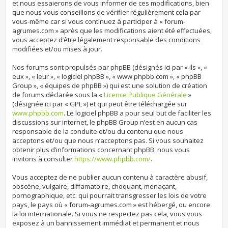
et nous essaierons de vous informer de ces modifications, bien
que nous vous conseillons de vérifier régulièrement cela par
vous-même car si vous continuez à participer à « forum-
agrumes.com » après que les modifications aient été effectuées,
vous acceptez d’être légalement responsable des conditions
modifiées et/ou mises à jour.
Nos forums sont propulsés par phpBB (désignés ici par « ils », «
eux », « leur », « logiciel phpBB », « www.phpbb.com », « phpBB
Group », « équipes de phpBB ») qui est une solution de création
de forums déclarée sous la «
Licence Publique Générale
»
(désignée ici par « GPL ») et qui peut être téléchargée sur
www.phpbb.com
. Le logiciel phpBB a pour seul but de faciliter les
discussions sur internet, le phpBB Group n’est en aucun cas
responsable de la conduite et/ou du contenu que nous
acceptons et/ou que nous n’acceptons pas. Si vous souhaitez
obtenir plus d’informations concernant phpBB, nous vous
invitons à consulter
https://www.phpbb.com/
.
Vous acceptez de ne publier aucun contenu à caractère abusif,
obscène, vulgaire, diffamatoire, choquant, menaçant,
pornographique, etc. qui pourrait transgresser les lois de votre
pays, le pays où « forum-agrumes.com » est hébergé, ou encore
la loi internationale. Si vous ne respectez pas cela, vous vous
exposez à un bannissement immédiat et permanent et nous