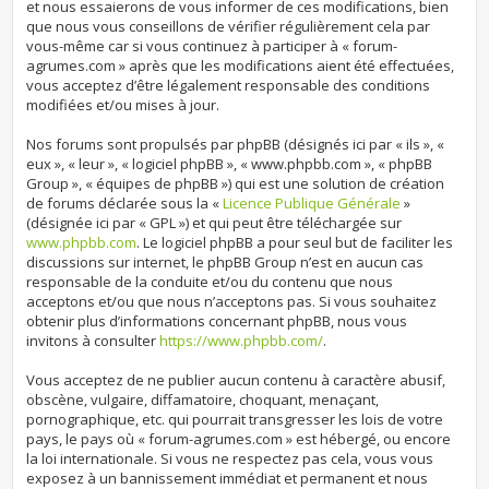
et nous essaierons de vous informer de ces modifications, bien
que nous vous conseillons de vérifier régulièrement cela par
vous-même car si vous continuez à participer à « forum-
agrumes.com » après que les modifications aient été effectuées,
vous acceptez d’être légalement responsable des conditions
modifiées et/ou mises à jour.
Nos forums sont propulsés par phpBB (désignés ici par « ils », «
eux », « leur », « logiciel phpBB », « www.phpbb.com », « phpBB
Group », « équipes de phpBB ») qui est une solution de création
de forums déclarée sous la «
Licence Publique Générale
»
(désignée ici par « GPL ») et qui peut être téléchargée sur
www.phpbb.com
. Le logiciel phpBB a pour seul but de faciliter les
discussions sur internet, le phpBB Group n’est en aucun cas
responsable de la conduite et/ou du contenu que nous
acceptons et/ou que nous n’acceptons pas. Si vous souhaitez
obtenir plus d’informations concernant phpBB, nous vous
invitons à consulter
https://www.phpbb.com/
.
Vous acceptez de ne publier aucun contenu à caractère abusif,
obscène, vulgaire, diffamatoire, choquant, menaçant,
pornographique, etc. qui pourrait transgresser les lois de votre
pays, le pays où « forum-agrumes.com » est hébergé, ou encore
la loi internationale. Si vous ne respectez pas cela, vous vous
exposez à un bannissement immédiat et permanent et nous