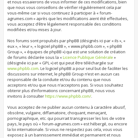
et nous essaierons de vous informer de ces modifications, bien
que nous vous conseillons de vérifier régulièrement cela par
vous-même car si vous continuez à participer à « forum-
agrumes.com » après que les modifications aient été effectuées,
vous acceptez d’être légalement responsable des conditions
modifiées et/ou mises à jour.
Nos forums sont propulsés par phpBB (désignés ici par « ils », «
eux », « leur », « logiciel phpBB », « www.phpbb.com », « phpBB
Group », « équipes de phpBB ») qui est une solution de création
de forums déclarée sous la «
Licence Publique Générale
»
(désignée ici par « GPL ») et qui peut être téléchargée sur
www.phpbb.com
. Le logiciel phpBB a pour seul but de faciliter les
discussions sur internet, le phpBB Group n’est en aucun cas
responsable de la conduite et/ou du contenu que nous
acceptons et/ou que nous n’acceptons pas. Si vous souhaitez
obtenir plus d’informations concernant phpBB, nous vous
invitons à consulter
https://www.phpbb.com/
.
Vous acceptez de ne publier aucun contenu à caractère abusif,
obscène, vulgaire, diffamatoire, choquant, menaçant,
pornographique, etc. qui pourrait transgresser les lois de votre
pays, le pays où « forum-agrumes.com » est hébergé, ou encore
la loi internationale. Si vous ne respectez pas cela, vous vous
exposez à un bannissement immédiat et permanent et nous