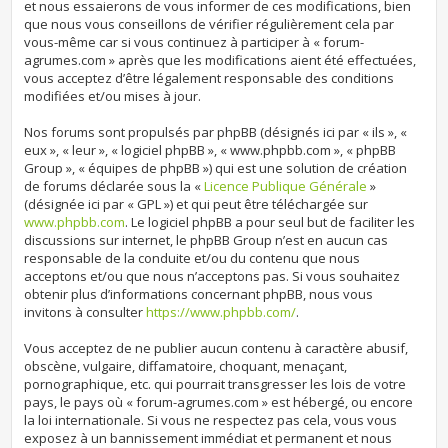
et nous essaierons de vous informer de ces modifications, bien
que nous vous conseillons de vérifier régulièrement cela par
vous-même car si vous continuez à participer à « forum-
agrumes.com » après que les modifications aient été effectuées,
vous acceptez d’être légalement responsable des conditions
modifiées et/ou mises à jour.
Nos forums sont propulsés par phpBB (désignés ici par « ils », «
eux », « leur », « logiciel phpBB », « www.phpbb.com », « phpBB
Group », « équipes de phpBB ») qui est une solution de création
de forums déclarée sous la «
Licence Publique Générale
»
(désignée ici par « GPL ») et qui peut être téléchargée sur
www.phpbb.com
. Le logiciel phpBB a pour seul but de faciliter les
discussions sur internet, le phpBB Group n’est en aucun cas
responsable de la conduite et/ou du contenu que nous
acceptons et/ou que nous n’acceptons pas. Si vous souhaitez
obtenir plus d’informations concernant phpBB, nous vous
invitons à consulter
https://www.phpbb.com/
.
Vous acceptez de ne publier aucun contenu à caractère abusif,
obscène, vulgaire, diffamatoire, choquant, menaçant,
pornographique, etc. qui pourrait transgresser les lois de votre
pays, le pays où « forum-agrumes.com » est hébergé, ou encore
la loi internationale. Si vous ne respectez pas cela, vous vous
exposez à un bannissement immédiat et permanent et nous