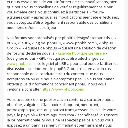
et nous essaierons de vous informer de ces modifications, bien
que nous vous conseillons de vérifier régulièrement cela par
vous-même car si vous continuez à participer à « forum-
agrumes.com » après que les modifications aient été effectuées,
vous acceptez d’être légalement responsable des conditions
modifiées et/ou mises à jour.
Nos forums sont propulsés par phpBB (désignés ici par « ils », «
eux », « leur », « logiciel phpBB », « www.phpbb.com », « phpBB
Group », « équipes de phpBB ») qui est une solution de création
de forums déclarée sous la «
Licence Publique Générale
»
(désignée ici par « GPL ») et qui peut être téléchargée sur
www.phpbb.com
. Le logiciel phpBB a pour seul but de faciliter les
discussions sur internet, le phpBB Group n’est en aucun cas
responsable de la conduite et/ou du contenu que nous
acceptons et/ou que nous n’acceptons pas. Si vous souhaitez
obtenir plus d’informations concernant phpBB, nous vous
invitons à consulter
https://www.phpbb.com/
.
Vous acceptez de ne publier aucun contenu à caractère abusif,
obscène, vulgaire, diffamatoire, choquant, menaçant,
pornographique, etc. qui pourrait transgresser les lois de votre
pays, le pays où « forum-agrumes.com » est hébergé, ou encore
la loi internationale. Si vous ne respectez pas cela, vous vous
exposez à un bannissement immédiat et permanent et nous