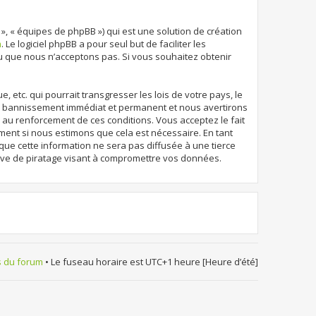
 », « équipes de phpBB ») qui est une solution de création
m
. Le logiciel phpBB a pour seul but de faciliter les
u que nous n’acceptons pas. Si vous souhaitez obtenir
etc. qui pourrait transgresser les lois de votre pays, le
un bannissement immédiat et permanent et nous avertirons
r au renforcement de ces conditions. Vous acceptez le fait
oment si nous estimons que cela est nécessaire. En tant
que cette information ne sera pas diffusée à une tierce
ive de piratage visant à compromettre vos données.
s du forum
• Le fuseau horaire est UTC+1 heure [Heure d’été]