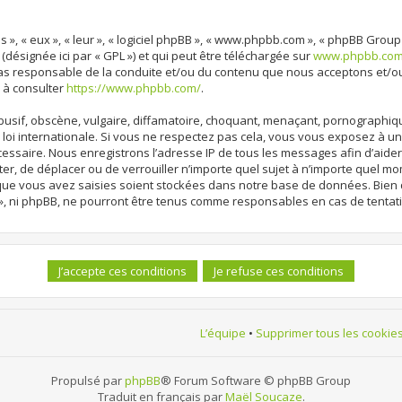
 », « eux », « leur », « logiciel phpBB », « www.phpbb.com », « phpBB Group
 (désignée ici par « GPL ») et qui peut être téléchargée sur
www.phpbb.co
cas responsable de la conduite et/ou du contenu que nous acceptons et/o
 à consulter
https://www.phpbb.com/
.
sif, obscène, vulgaire, diffamatoire, choquant, menaçant, pornographique, 
loi internationale. Si vous ne respectez pas cela, vous vous exposez à 
cessaire. Nous enregistrons l’adresse IP de tous les messages afin d’aide
ter, de déplacer ou de verrouiller n’importe quel sujet à n’importe quel m
 que vous avez saisies soient stockées dans notre base de données. Bien 
», ni phpBB, ne pourront être tenus comme responsables en cas de tentat
L’équipe
•
Supprimer tous les cookie
Propulsé par
phpBB
® Forum Software © phpBB Group
Traduit en français par
Maël Soucaze
.