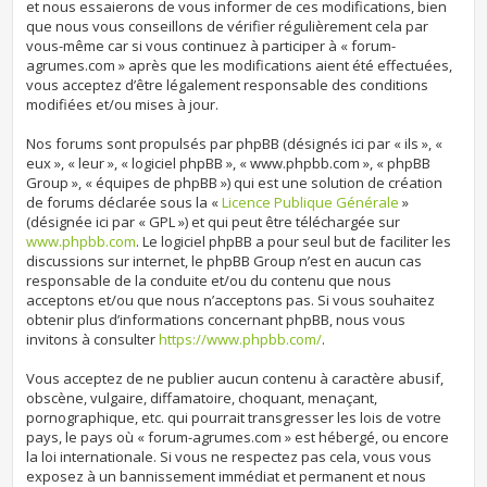
et nous essaierons de vous informer de ces modifications, bien
que nous vous conseillons de vérifier régulièrement cela par
vous-même car si vous continuez à participer à « forum-
agrumes.com » après que les modifications aient été effectuées,
vous acceptez d’être légalement responsable des conditions
modifiées et/ou mises à jour.
Nos forums sont propulsés par phpBB (désignés ici par « ils », «
eux », « leur », « logiciel phpBB », « www.phpbb.com », « phpBB
Group », « équipes de phpBB ») qui est une solution de création
de forums déclarée sous la «
Licence Publique Générale
»
(désignée ici par « GPL ») et qui peut être téléchargée sur
www.phpbb.com
. Le logiciel phpBB a pour seul but de faciliter les
discussions sur internet, le phpBB Group n’est en aucun cas
responsable de la conduite et/ou du contenu que nous
acceptons et/ou que nous n’acceptons pas. Si vous souhaitez
obtenir plus d’informations concernant phpBB, nous vous
invitons à consulter
https://www.phpbb.com/
.
Vous acceptez de ne publier aucun contenu à caractère abusif,
obscène, vulgaire, diffamatoire, choquant, menaçant,
pornographique, etc. qui pourrait transgresser les lois de votre
pays, le pays où « forum-agrumes.com » est hébergé, ou encore
la loi internationale. Si vous ne respectez pas cela, vous vous
exposez à un bannissement immédiat et permanent et nous