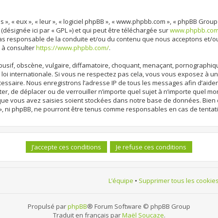
 », « eux », « leur », « logiciel phpBB », « www.phpbb.com », « phpBB Group
 (désignée ici par « GPL ») et qui peut être téléchargée sur
www.phpbb.co
cas responsable de la conduite et/ou du contenu que nous acceptons et/o
 à consulter
https://www.phpbb.com/
.
sif, obscène, vulgaire, diffamatoire, choquant, menaçant, pornographique, 
loi internationale. Si vous ne respectez pas cela, vous vous exposez à 
cessaire. Nous enregistrons l’adresse IP de tous les messages afin d’aide
ter, de déplacer ou de verrouiller n’importe quel sujet à n’importe quel m
 que vous avez saisies soient stockées dans notre base de données. Bien 
», ni phpBB, ne pourront être tenus comme responsables en cas de tentat
L’équipe
•
Supprimer tous les cookie
Propulsé par
phpBB
® Forum Software © phpBB Group
Traduit en français par
Maël Soucaze
.