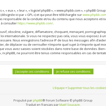
 », « eux », « leur », « logiciel phpBB », « www.phpbb.com », « phpBB Group
 (désignée ici par « GPL ») et qui peut être téléchargée sur
www.phpbb.co
cas responsable de la conduite et/ou du contenu que nous acceptons et/o
 à consulter
https://www.phpbb.com/
.
sif, obscène, vulgaire, diffamatoire, choquant, menaçant, pornographique, 
loi internationale. Si vous ne respectez pas cela, vous vous exposez à 
cessaire. Nous enregistrons l’adresse IP de tous les messages afin d’aide
ter, de déplacer ou de verrouiller n’importe quel sujet à n’importe quel m
 que vous avez saisies soient stockées dans notre base de données. Bien 
», ni phpBB, ne pourront être tenus comme responsables en cas de tentat
L’équipe
•
Supprimer tous les cookie
Propulsé par
phpBB
® Forum Software © phpBB Group
Traduit en français par
Maël Soucaze
.