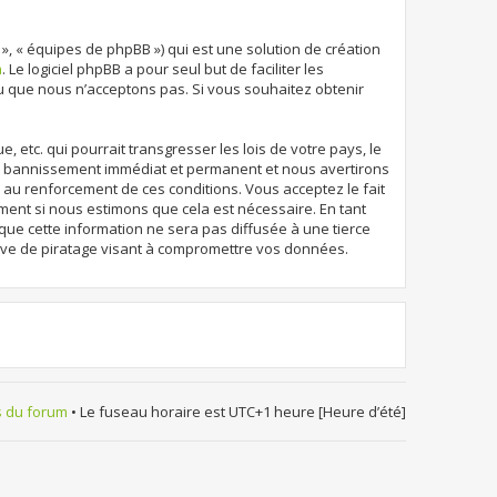
 », « équipes de phpBB ») qui est une solution de création
m
. Le logiciel phpBB a pour seul but de faciliter les
u que nous n’acceptons pas. Si vous souhaitez obtenir
etc. qui pourrait transgresser les lois de votre pays, le
un bannissement immédiat et permanent et nous avertirons
r au renforcement de ces conditions. Vous acceptez le fait
oment si nous estimons que cela est nécessaire. En tant
que cette information ne sera pas diffusée à une tierce
ive de piratage visant à compromettre vos données.
s du forum
• Le fuseau horaire est UTC+1 heure [Heure d’été]