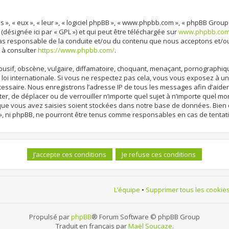
 », « eux », « leur », « logiciel phpBB », « www.phpbb.com », « phpBB Group
 (désignée ici par « GPL ») et qui peut être téléchargée sur
www.phpbb.co
cas responsable de la conduite et/ou du contenu que nous acceptons et/o
 à consulter
https://www.phpbb.com/
.
sif, obscène, vulgaire, diffamatoire, choquant, menaçant, pornographique, 
loi internationale. Si vous ne respectez pas cela, vous vous exposez à 
cessaire. Nous enregistrons l’adresse IP de tous les messages afin d’aide
ter, de déplacer ou de verrouiller n’importe quel sujet à n’importe quel m
 que vous avez saisies soient stockées dans notre base de données. Bien 
», ni phpBB, ne pourront être tenus comme responsables en cas de tentat
L’équipe
•
Supprimer tous les cookie
Propulsé par
phpBB
® Forum Software © phpBB Group
Traduit en français par
Maël Soucaze
.