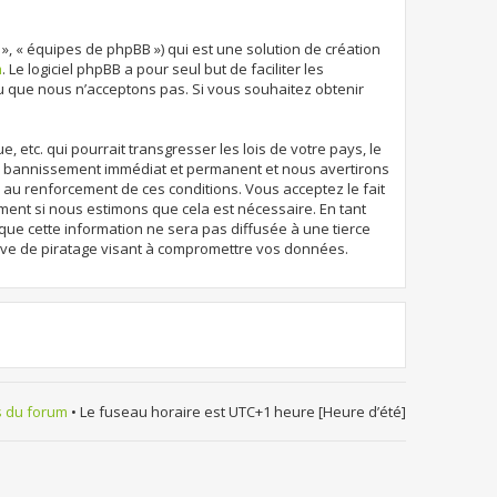
 », « équipes de phpBB ») qui est une solution de création
m
. Le logiciel phpBB a pour seul but de faciliter les
u que nous n’acceptons pas. Si vous souhaitez obtenir
etc. qui pourrait transgresser les lois de votre pays, le
un bannissement immédiat et permanent et nous avertirons
r au renforcement de ces conditions. Vous acceptez le fait
oment si nous estimons que cela est nécessaire. En tant
que cette information ne sera pas diffusée à une tierce
ive de piratage visant à compromettre vos données.
s du forum
• Le fuseau horaire est UTC+1 heure [Heure d’été]