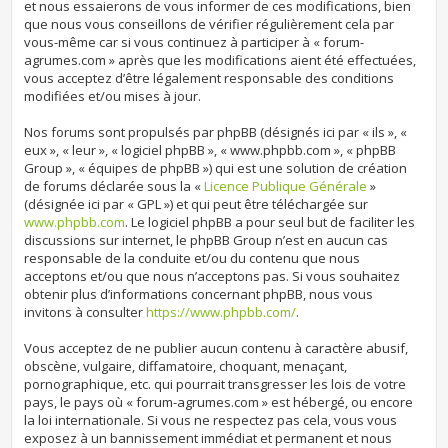
et nous essaierons de vous informer de ces modifications, bien
que nous vous conseillons de vérifier régulièrement cela par
vous-même car si vous continuez à participer à « forum-
agrumes.com » après que les modifications aient été effectuées,
vous acceptez d’être légalement responsable des conditions
modifiées et/ou mises à jour.
Nos forums sont propulsés par phpBB (désignés ici par « ils », «
eux », « leur », « logiciel phpBB », « www.phpbb.com », « phpBB
Group », « équipes de phpBB ») qui est une solution de création
de forums déclarée sous la «
Licence Publique Générale
»
(désignée ici par « GPL ») et qui peut être téléchargée sur
www.phpbb.com
. Le logiciel phpBB a pour seul but de faciliter les
discussions sur internet, le phpBB Group n’est en aucun cas
responsable de la conduite et/ou du contenu que nous
acceptons et/ou que nous n’acceptons pas. Si vous souhaitez
obtenir plus d’informations concernant phpBB, nous vous
invitons à consulter
https://www.phpbb.com/
.
Vous acceptez de ne publier aucun contenu à caractère abusif,
obscène, vulgaire, diffamatoire, choquant, menaçant,
pornographique, etc. qui pourrait transgresser les lois de votre
pays, le pays où « forum-agrumes.com » est hébergé, ou encore
la loi internationale. Si vous ne respectez pas cela, vous vous
exposez à un bannissement immédiat et permanent et nous