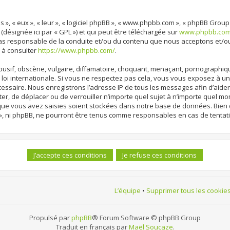
 », « eux », « leur », « logiciel phpBB », « www.phpbb.com », « phpBB Group
 (désignée ici par « GPL ») et qui peut être téléchargée sur
www.phpbb.co
cas responsable de la conduite et/ou du contenu que nous acceptons et/o
 à consulter
https://www.phpbb.com/
.
sif, obscène, vulgaire, diffamatoire, choquant, menaçant, pornographique, 
loi internationale. Si vous ne respectez pas cela, vous vous exposez à 
cessaire. Nous enregistrons l’adresse IP de tous les messages afin d’aide
ter, de déplacer ou de verrouiller n’importe quel sujet à n’importe quel m
 que vous avez saisies soient stockées dans notre base de données. Bien 
», ni phpBB, ne pourront être tenus comme responsables en cas de tentat
L’équipe
•
Supprimer tous les cookie
Propulsé par
phpBB
® Forum Software © phpBB Group
Traduit en français par
Maël Soucaze
.