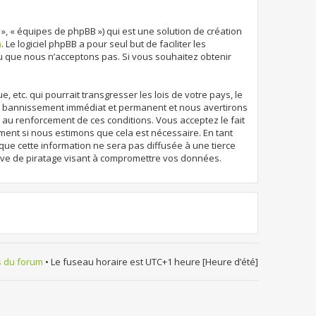
 », « équipes de phpBB ») qui est une solution de création
m
. Le logiciel phpBB a pour seul but de faciliter les
u que nous n’acceptons pas. Si vous souhaitez obtenir
etc. qui pourrait transgresser les lois de votre pays, le
un bannissement immédiat et permanent et nous avertirons
r au renforcement de ces conditions. Vous acceptez le fait
oment si nous estimons que cela est nécessaire. En tant
que cette information ne sera pas diffusée à une tierce
ive de piratage visant à compromettre vos données.
s du forum
• Le fuseau horaire est UTC+1 heure [Heure d’été]