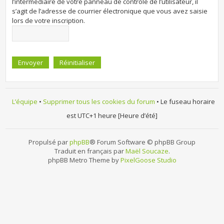
l’intermédiaire de votre panneau de contrôle de l’utilisateur, il
s’agit de l’adresse de courrier électronique que vous avez saisie
lors de votre inscription.
L’équipe
•
Supprimer tous les cookies du forum
• Le fuseau horaire
est UTC+1 heure [Heure d’été]
Propulsé par
phpBB
® Forum Software © phpBB Group
Traduit en français par
Maël Soucaze
.
phpBB Metro Theme by
PixelGoose Studio