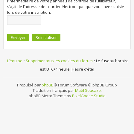
l’intermédiaire de votre panneau de contrôle de l’utilisateur, il
s’agit de l’adresse de courrier électronique que vous avez saisie
lors de votre inscription.
L’équipe
•
Supprimer tous les cookies du forum
• Le fuseau horaire
est UTC+1 heure [Heure d’été]
Propulsé par
phpBB
® Forum Software © phpBB Group
Traduit en français par
Maël Soucaze
.
phpBB Metro Theme by
PixelGoose Studio