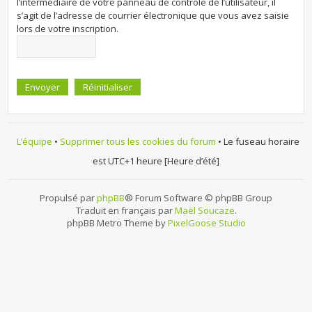
l’intermédiaire de votre panneau de contrôle de l’utilisateur, il
s’agit de l’adresse de courrier électronique que vous avez saisie
lors de votre inscription.
L’équipe
•
Supprimer tous les cookies du forum
• Le fuseau horaire
est UTC+1 heure [Heure d’été]
Propulsé par
phpBB
® Forum Software © phpBB Group
Traduit en français par
Maël Soucaze
.
phpBB Metro Theme by
PixelGoose Studio