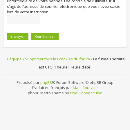
l’intermédiaire de votre panneau de contrôle de l’utilisateur, il
s’agit de l’adresse de courrier électronique que vous avez saisie
lors de votre inscription.
L’équipe
•
Supprimer tous les cookies du forum
• Le fuseau horaire
est UTC+1 heure [Heure d’été]
Propulsé par
phpBB
® Forum Software © phpBB Group
Traduit en français par
Maël Soucaze
.
phpBB Metro Theme by
PixelGoose Studio