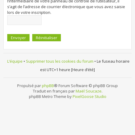
l’intermédiaire de votre panneau de contrôle de l’utilisateur, il
s’agit de l’adresse de courrier électronique que vous avez saisie
lors de votre inscription.
L’équipe
•
Supprimer tous les cookies du forum
• Le fuseau horaire
est UTC+1 heure [Heure d’été]
Propulsé par
phpBB
® Forum Software © phpBB Group
Traduit en français par
Maël Soucaze
.
phpBB Metro Theme by
PixelGoose Studio