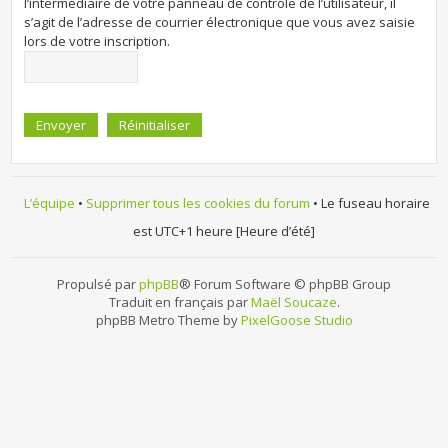
l’intermédiaire de votre panneau de contrôle de l’utilisateur, il
s’agit de l’adresse de courrier électronique que vous avez saisie
lors de votre inscription.
L’équipe
•
Supprimer tous les cookies du forum
• Le fuseau horaire
est UTC+1 heure [Heure d’été]
Propulsé par
phpBB
® Forum Software © phpBB Group
Traduit en français par
Maël Soucaze
.
phpBB Metro Theme by
PixelGoose Studio