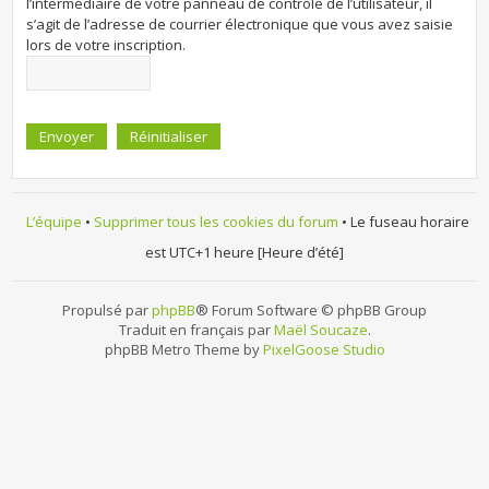
l’intermédiaire de votre panneau de contrôle de l’utilisateur, il
s’agit de l’adresse de courrier électronique que vous avez saisie
lors de votre inscription.
L’équipe
•
Supprimer tous les cookies du forum
• Le fuseau horaire
est UTC+1 heure [Heure d’été]
Propulsé par
phpBB
® Forum Software © phpBB Group
Traduit en français par
Maël Soucaze
.
phpBB Metro Theme by
PixelGoose Studio