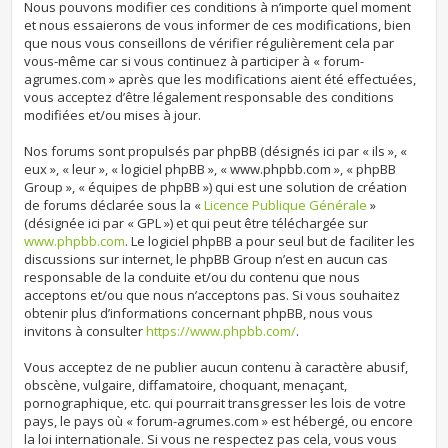
Nous pouvons modifier ces conditions à n’importe quel moment
et nous essaierons de vous informer de ces modifications, bien
que nous vous conseillons de vérifier régulièrement cela par
vous-même car si vous continuez à participer à « forum-
agrumes.com » après que les modifications aient été effectuées,
vous acceptez d’être légalement responsable des conditions
modifiées et/ou mises à jour.
Nos forums sont propulsés par phpBB (désignés ici par « ils », «
eux », « leur », « logiciel phpBB », « www.phpbb.com », « phpBB
Group », « équipes de phpBB ») qui est une solution de création
de forums déclarée sous la «
Licence Publique Générale
»
(désignée ici par « GPL ») et qui peut être téléchargée sur
www.phpbb.com
. Le logiciel phpBB a pour seul but de faciliter les
discussions sur internet, le phpBB Group n’est en aucun cas
responsable de la conduite et/ou du contenu que nous
acceptons et/ou que nous n’acceptons pas. Si vous souhaitez
obtenir plus d’informations concernant phpBB, nous vous
invitons à consulter
https://www.phpbb.com/
.
Vous acceptez de ne publier aucun contenu à caractère abusif,
obscène, vulgaire, diffamatoire, choquant, menaçant,
pornographique, etc. qui pourrait transgresser les lois de votre
pays, le pays où « forum-agrumes.com » est hébergé, ou encore
la loi internationale. Si vous ne respectez pas cela, vous vous