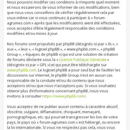
Nous pouvons modifier ces conditions à n’importe quel moment
et nous essaierons de vous informer de ces modifications, bien
que nous vous conseillons de vérifier régulièrement cela par
vous-même car si vous continuez à participer à « forum-
agrumes.com » après que les modifications aient été effectuées,
vous acceptez d’être légalement responsable des conditions
modifiées et/ou mises à jour.
Nos forums sont propulsés par phpBB (désignés ici par « ils », «
eux », « leur », « logiciel phpBB », « www.phpbb.com », « phpBB
Group », « équipes de phpBB ») qui est une solution de création
de forums déclarée sous la «
Licence Publique Générale
»
(désignée ici par « GPL ») et qui peut être téléchargée sur
www.phpbb.com
. Le logiciel phpBB a pour seul but de faciliter les
discussions sur internet, le phpBB Group n’est en aucun cas
responsable de la conduite et/ou du contenu que nous
acceptons et/ou que nous n’acceptons pas. Si vous souhaitez
obtenir plus d’informations concernant phpBB, nous vous
invitons à consulter
https://www.phpbb.com/
.
Vous acceptez de ne publier aucun contenu à caractère abusif,
obscène, vulgaire, diffamatoire, choquant, menaçant,
pornographique, etc. qui pourrait transgresser les lois de votre
pays, le pays où « forum-agrumes.com » est hébergé, ou encore
la loi internationale. Si vous ne respectez pas cela, vous vous