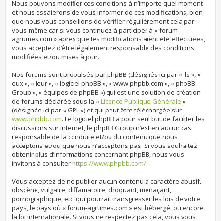
Nous pouvons modifier ces conditions à n’importe quel moment
et nous essaierons de vous informer de ces modifications, bien
que nous vous conseillons de vérifier régulièrement cela par
vous-même car si vous continuez à participer à « forum-
agrumes.com » après que les modifications aient été effectuées,
vous acceptez d’être légalement responsable des conditions
modifiées et/ou mises à jour.
Nos forums sont propulsés par phpBB (désignés ici par « ils », «
eux », « leur », « logiciel phpBB », « www.phpbb.com », « phpBB
Group », « équipes de phpBB ») qui est une solution de création
de forums déclarée sous la «
Licence Publique Générale
»
(désignée ici par « GPL ») et qui peut être téléchargée sur
www.phpbb.com
. Le logiciel phpBB a pour seul but de faciliter les
discussions sur internet, le phpBB Group n’est en aucun cas
responsable de la conduite et/ou du contenu que nous
acceptons et/ou que nous n’acceptons pas. Si vous souhaitez
obtenir plus d’informations concernant phpBB, nous vous
invitons à consulter
https://www.phpbb.com/
.
Vous acceptez de ne publier aucun contenu à caractère abusif,
obscène, vulgaire, diffamatoire, choquant, menaçant,
pornographique, etc. qui pourrait transgresser les lois de votre
pays, le pays où « forum-agrumes.com » est hébergé, ou encore
la loi internationale. Si vous ne respectez pas cela, vous vous