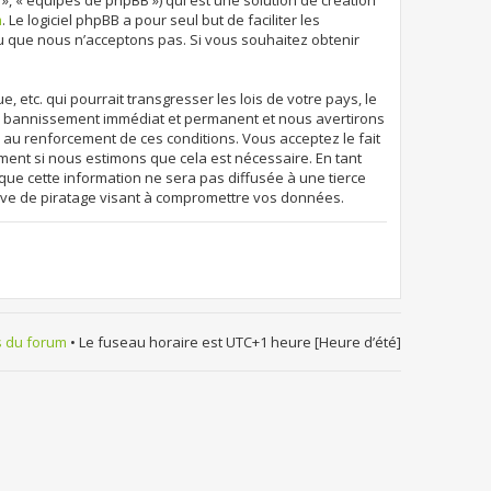
 », « équipes de phpBB ») qui est une solution de création
m
. Le logiciel phpBB a pour seul but de faciliter les
u que nous n’acceptons pas. Si vous souhaitez obtenir
etc. qui pourrait transgresser les lois de votre pays, le
un bannissement immédiat et permanent et nous avertirons
r au renforcement de ces conditions. Vous acceptez le fait
oment si nous estimons que cela est nécessaire. En tant
que cette information ne sera pas diffusée à une tierce
ive de piratage visant à compromettre vos données.
s du forum
• Le fuseau horaire est UTC+1 heure [Heure d’été]