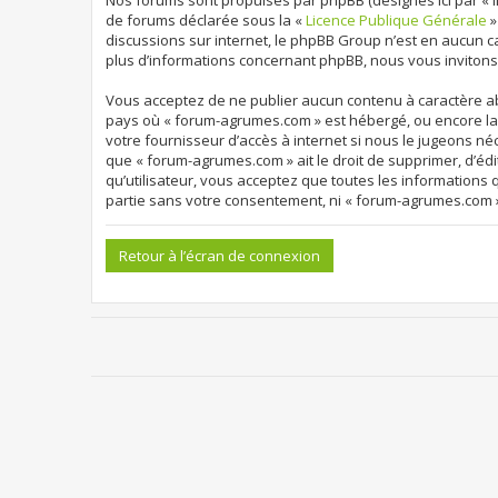
Nos forums sont propulsés par phpBB (désignés ici par « ils
de forums déclarée sous la «
Licence Publique Générale
»
discussions sur internet, le phpBB Group n’est en aucun 
plus d’informations concernant phpBB, nous vous invitons
Vous acceptez de ne publier aucun contenu à caractère abu
pays où « forum-agrumes.com » est hébergé, ou encore la 
votre fournisseur d’accès à internet si nous le jugeons né
que « forum-agrumes.com » ait le droit de supprimer, d’édi
qu’utilisateur, vous acceptez que toutes les informations
partie sans votre consentement, ni « forum-agrumes.com 
Retour à l’écran de connexion