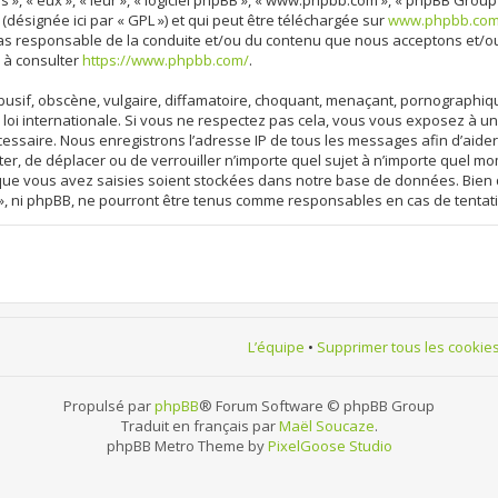
 », « eux », « leur », « logiciel phpBB », « www.phpbb.com », « phpBB Group
 (désignée ici par « GPL ») et qui peut être téléchargée sur
www.phpbb.co
cas responsable de la conduite et/ou du contenu que nous acceptons et/o
 à consulter
https://www.phpbb.com/
.
sif, obscène, vulgaire, diffamatoire, choquant, menaçant, pornographique, 
loi internationale. Si vous ne respectez pas cela, vous vous exposez à 
cessaire. Nous enregistrons l’adresse IP de tous les messages afin d’aide
ter, de déplacer ou de verrouiller n’importe quel sujet à n’importe quel m
 que vous avez saisies soient stockées dans notre base de données. Bien 
», ni phpBB, ne pourront être tenus comme responsables en cas de tentat
L’équipe
•
Supprimer tous les cookie
Propulsé par
phpBB
® Forum Software © phpBB Group
Traduit en français par
Maël Soucaze
.
phpBB Metro Theme by
PixelGoose Studio