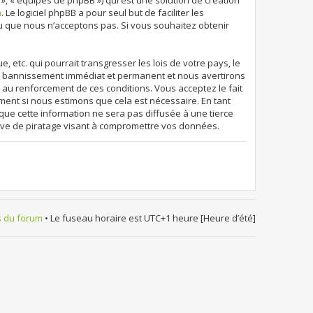
 », « équipes de phpBB ») qui est une solution de création
m
. Le logiciel phpBB a pour seul but de faciliter les
u que nous n’acceptons pas. Si vous souhaitez obtenir
etc. qui pourrait transgresser les lois de votre pays, le
un bannissement immédiat et permanent et nous avertirons
r au renforcement de ces conditions. Vous acceptez le fait
oment si nous estimons que cela est nécessaire. En tant
que cette information ne sera pas diffusée à une tierce
ive de piratage visant à compromettre vos données.
s du forum
• Le fuseau horaire est UTC+1 heure [Heure d’été]