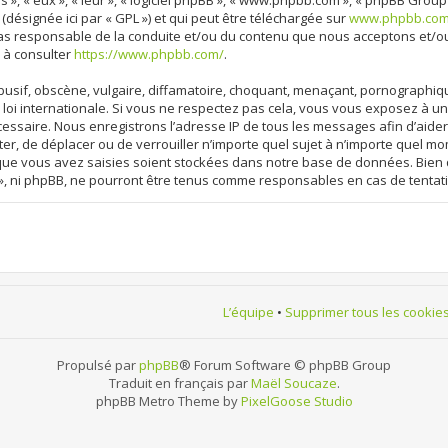
 », « eux », « leur », « logiciel phpBB », « www.phpbb.com », « phpBB Group
 (désignée ici par « GPL ») et qui peut être téléchargée sur
www.phpbb.co
cas responsable de la conduite et/ou du contenu que nous acceptons et/o
 à consulter
https://www.phpbb.com/
.
sif, obscène, vulgaire, diffamatoire, choquant, menaçant, pornographique, 
loi internationale. Si vous ne respectez pas cela, vous vous exposez à 
cessaire. Nous enregistrons l’adresse IP de tous les messages afin d’aide
ter, de déplacer ou de verrouiller n’importe quel sujet à n’importe quel m
 que vous avez saisies soient stockées dans notre base de données. Bien 
», ni phpBB, ne pourront être tenus comme responsables en cas de tentat
L’équipe
•
Supprimer tous les cookie
Propulsé par
phpBB
® Forum Software © phpBB Group
Traduit en français par
Maël Soucaze
.
phpBB Metro Theme by
PixelGoose Studio