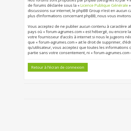
Nos forums sont propulsés par phpBB (désignés ici par « ils
de forums déclarée sous la «
Licence Publique Générale
»
discussions sur internet, le phpBB Group n’est en aucun 
plus d’informations concernant phpBB, nous vous invitons
Vous acceptez de ne publier aucun contenu à caractère abu
pays où « forum-agrumes.com » est hébergé, ou encore la 
votre fournisseur d’accès à internet si nous le jugeons né
que « forum-agrumes.com » ait le droit de supprimer, d’édi
qu’utilisateur, vous acceptez que toutes les informations
partie sans votre consentement, ni « forum-agrumes.com 
Retour à l’écran de connexion