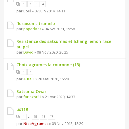
1
2
3
4
par Boul » 07 Juin 2014, 14:11
floraison citrumelo
par
papeda23
» 04 Avr 2021, 19:58
Resistance des satsumas et Ichang lemon face
au gel
par
David
» 08 Nov 2020, 20:25
Choix agrumes la couronne (13)
1
2
par
Aurel1
» 28 Mai 2020, 15:28
Satsuma Owari
par
fariozor31
» 21 Avr 2020, 14:37
us119
...
1
15
16
17
par
NicoAgrumes
» 09 Nov 2013, 18:29