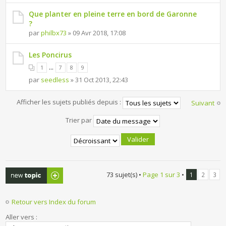
Que planter en pleine terre en bord de Garonne
?
par
philbx73
» 09 Avr 2018, 17:08
Les Poncirus
...
1
7
8
9
par
seedless
» 31 Oct 2013, 22:43
Afficher les sujets publiés depuis :
Suivant
Trier par
Publier un
73 sujet(s) •
Page
1
sur
3
•
1
2
3
nouveau sujet
Retour vers Index du forum
Aller vers :