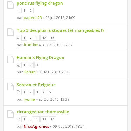
poncirus flying dragon
1
2
par
papeda23
» 08 Juil 2018, 21:09
Top 5 des plus rustiques (et mangeables !)
...
1
11
12
13
par
franckm
» 31 Oct 2013, 17:37
Hamlin x Flying Dragon
1
2
3
par
Florian
» 26 Mai 2018, 20:13
Sebtan et Belgique
1
2
3
4
5
par
ryuma
» 25 Oct 2016, 13:39
citrangequat thomasville
...
1
12
13
14
par
NicoAgrumes
» 09 Nov 2013, 18:24