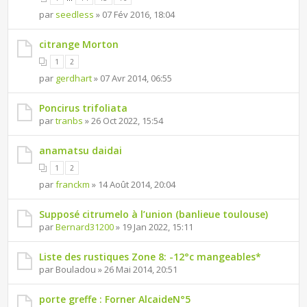
par
seedless
» 07 Fév 2016, 18:04
citrange Morton
1
2
par
gerdhart
» 07 Avr 2014, 06:55
Poncirus trifoliata
par
tranbs
» 26 Oct 2022, 15:54
anamatsu daidai
1
2
par
franckm
» 14 Août 2014, 20:04
Supposé citrumelo à l’union (banlieue toulouse)
par
Bernard31200
» 19 Jan 2022, 15:11
Liste des rustiques Zone 8: -12°c mangeables*
par Bouladou » 26 Mai 2014, 20:51
porte greffe : Forner AlcaideN°5