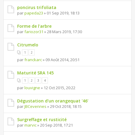
poncirus trifoliata
par
papeda23
» 01 Sep 2019, 18:13
Forme de l'arbre
par
fariozor31
» 28 Mars 2019, 17:30
Citrumelo
1
2
par
franckarc
» 09 Août 2014, 20:51
Maturité SRA 145
1
2
3
4
par
louvigne
» 12 Oct 2015, 20:22
Dégustation d'un orangequat '46'
par
JBCevennes
» 29 Oct 2018, 18:15
Surgreffage et rusticité
par
marvic
» 20 Sep 2018, 17:21