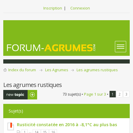
Inscription
|
Connexion
Index du forum
Les Agrumes
Les agrumes rustiques
Les agrumes rustiques
Publier un
73 sujet(s) •
Page
1
sur
3
•
1
2
3
nouveau sujet
Sujet(s)
Rusticité constatée en 2016 à -8,1°C au plus bas
...
1
14
15
16