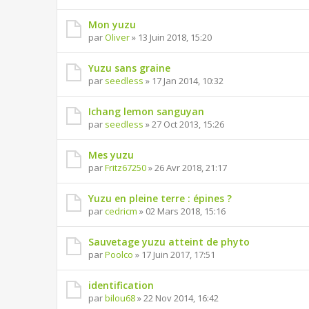
Mon yuzu
par
Oliver
» 13 Juin 2018, 15:20
Yuzu sans graine
par
seedless
» 17 Jan 2014, 10:32
Ichang lemon sanguyan
par
seedless
» 27 Oct 2013, 15:26
Mes yuzu
par
Fritz67250
» 26 Avr 2018, 21:17
Yuzu en pleine terre : épines ?
par
cedricm
» 02 Mars 2018, 15:16
Sauvetage yuzu atteint de phyto
par
Poolco
» 17 Juin 2017, 17:51
identification
par
bilou68
» 22 Nov 2014, 16:42