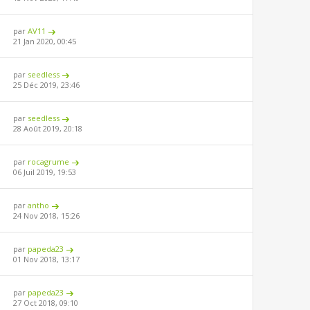
par
AV11
21 Jan 2020, 00:45
par
seedless
25 Déc 2019, 23:46
par
seedless
28 Août 2019, 20:18
par
rocagrume
06 Juil 2019, 19:53
par
antho
24 Nov 2018, 15:26
par
papeda23
01 Nov 2018, 13:17
par
papeda23
27 Oct 2018, 09:10