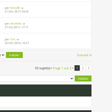
par
bilou68
21 Déc 2017, 06:41
par
desidela
27 Oct 2017, 17:11
par
Tim
20 Déc 2016, 16:37
Suivant
55 sujet(s) •
Page
1
sur
3
•
1
2
3