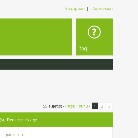
Inscription
|
Connexion
faq
55 sujet(s) •
Page
1
sur
3
•
1
2
3
(s)
Dernier message
par
lem