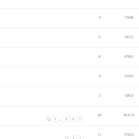
4
17468
0
10012
8
47902
4
19300
2
15853
60
181073
...
1
5
6
7
11
37925
1
2