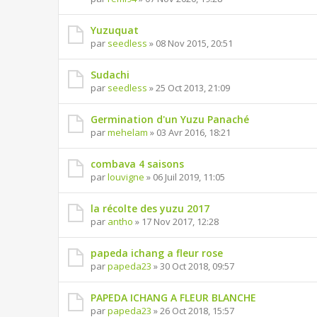
Yuzuquat
par
seedless
» 08 Nov 2015, 20:51
Sudachi
par
seedless
» 25 Oct 2013, 21:09
Germination d'un Yuzu Panaché
par
mehelam
» 03 Avr 2016, 18:21
combava 4 saisons
par
louvigne
» 06 Juil 2019, 11:05
la récolte des yuzu 2017
par
antho
» 17 Nov 2017, 12:28
papeda ichang a fleur rose
par
papeda23
» 30 Oct 2018, 09:57
PAPEDA ICHANG A FLEUR BLANCHE
par
papeda23
» 26 Oct 2018, 15:57