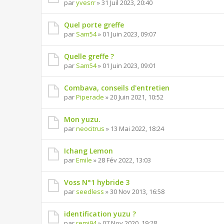
par
yvesrr
» 31 Juil 2023, 20:40
Quel porte greffe
par
Sam54
» 01 Juin 2023, 09:07
Quelle greffe ?
par
Sam54
» 01 Juin 2023, 09:01
Combava, conseils d'entretien
par
Piperade
» 20 Juin 2021, 10:52
Mon yuzu.
par
neocitrus
» 13 Mai 2022, 18:24
Ichang Lemon
par
Emile
» 28 Fév 2022, 13:03
Voss N°1 hybride 3
par
seedless
» 30 Nov 2013, 16:58
identification yuzu ?
par
remi94
» 07 Nov 2020, 19:28