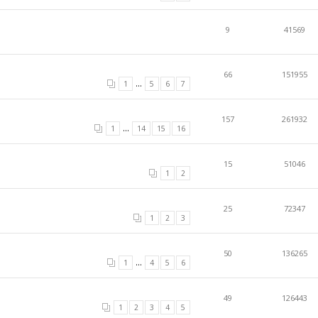
9
41569
66
151955
...
1
5
6
7
157
261932
...
1
14
15
16
15
51046
1
2
25
72347
1
2
3
50
136265
...
1
4
5
6
49
126443
1
2
3
4
5