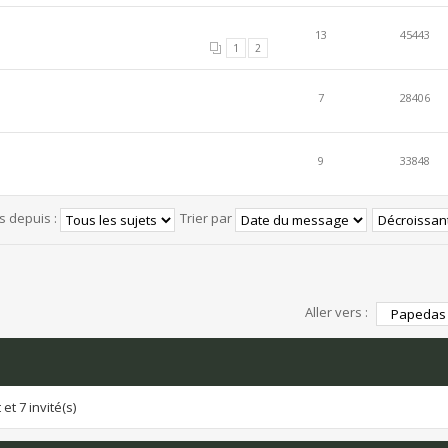
13
45443
1
2
7
28406
9
33848
és depuis :
Trier par
Aller vers :
et 7 invité(s)