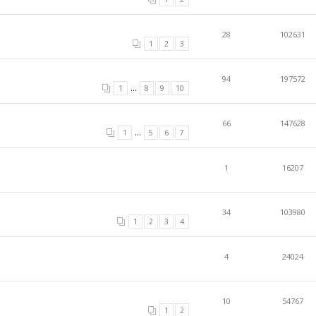
28
102631
1
2
3
94
197572
...
1
8
9
10
66
147628
...
1
5
6
7
1
16207
34
103980
1
2
3
4
4
24024
10
54767
1
2