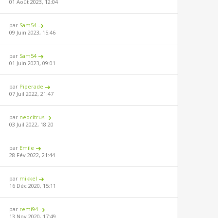
01 Août 2023, 12:04
par
Sam54
09 Juin 2023, 15:46
par
Sam54
01 Juin 2023, 09:01
par
Piperade
07 Juil 2022, 21:47
par
neocitrus
03 Juil 2022, 18:20
par
Emile
28 Fév 2022, 21:44
par
mikkel
16 Déc 2020, 15:11
par
remi94
13 Nov 2020, 17:49