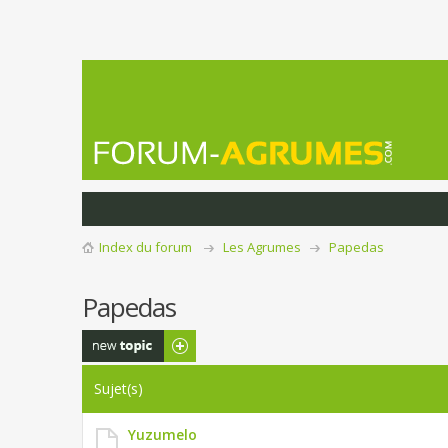
Index du forum
Les Agrumes
Papedas
Papedas
Publier un
nouveau sujet
Sujet(s)
Yuzumelo