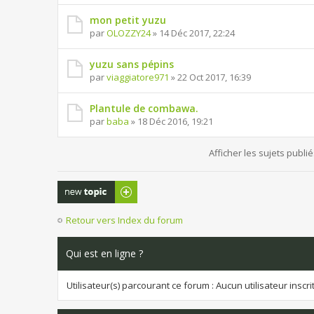
mon petit yuzu
par
OLOZZY24
» 14 Déc 2017, 22:24
yuzu sans pépins
par
viaggiatore971
» 22 Oct 2017, 16:39
Plantule de combawa.
par
baba
» 18 Déc 2016, 19:21
Afficher les sujets publi
Publier un
nouveau sujet
Retour vers Index du forum
Qui est en ligne ?
Utilisateur(s) parcourant ce forum : Aucun utilisateur inscrit 